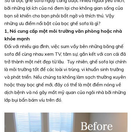
Sở dĩ bọc ghế sofa ngày càng được nhiều người yêu thích,
bỡi những lợi ích của nó đem lại cho không gian sống của
bạn sẽ khiến cho bạn phải bất ngờ và thích thú. Vậy
những ưu điểm nổi bật của bọc ghế sofa là gì?
1, Nó cung cấp một môi trường văn phòng hoặc nhà
khỏe mạnh
Đối với nhiều gia đình, việc sum vầy bên những băng ghế
sofa để cùng nhau xem TV, tâm sự, gắn kết với con cái đã
trở thành một nét đẹp từ lâu. Tuy nhiên, ghế sofa lại chính
là môi trường tốt để các loài vi trùng, vi khuẩn sinh trưởng
và phát triển. Nếu chúng ta không làm sạch thường xuyên
hoặc thay bọc ghế mới, đây có thể là một điểm nóng về
dịch bệnh và nó gây mất mỹ quan của ngôi nhà bỡi những
lớp bụi bẩn bám víu trên đó.