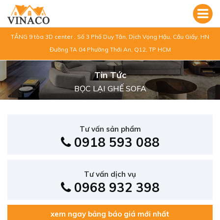
TẦNG 9 tòa 3D center , Số 3 Phố Duy Tân, Dịch Vọng Hậu, Cầu Giấy, HN
Đường TA 04 Phường Thới An, Q12, TP HCM
Tin Tức
BỌC LẠI GHẾ SOFA
Tư vấn sản phẩm
0918 593 088
Tư vấn dịch vụ
0968 932 398
xem ngay bảng báo giá mới nhất