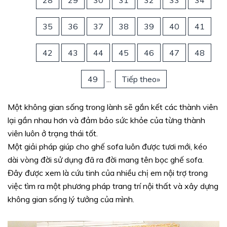
28
29
30
31
32
33
34
35
36
37
38
39
40
41
42
43
44
45
46
47
48
49
...
Tiếp theo»
Một không gian sống trong lành sẽ gắn kết các thành viên
lại gần nhau hơn và đảm bảo sức khỏe của từng thành
viên luôn ở trạng thái tốt.
Một giải pháp giúp cho ghế sofa luôn được tươi mới, kéo
dài vòng đời sử dụng đã ra đời mang tên bọc ghế sofa.
Đây được xem là cứu tinh của nhiều chị em nội trợ trong
việc tìm ra một phương pháp trang trí nội thất và xây dựng
không gian sống lý tưởng của mình.