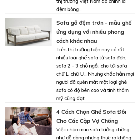
thị trường Việt Nam đó chính là
đệm bông...
Sofa gỗ đệm trơn - mẫu ghế
ứng dụng với nhiều phong
cách khác nhau
Trên thị trường hiện nay có rất
nhiều loại ghế sofa từ sofa đơn,
sofa 2 - 3 chỗ ngồi, cho tới sofa
chữ L, chữ U... Nhưng chắc hẳn mọi
người đã quên mất một loại ghế
sofa có độ bền cao và tính thẩm
mỹ cũng đạt...
4 Cách Chọn Ghế Sofa Đôi
Cho Các Cặp Vợ Chồng
Việc chọn mua sofa tưởng chừng
như dễ dàng nhưng thực ra không