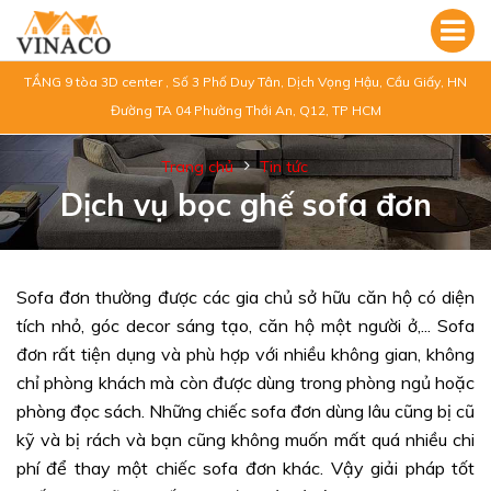
TẦNG 9 tòa 3D center , Số 3 Phố Duy Tân, Dịch Vọng Hậu, Cầu Giấy, HN
Đường TA 04 Phường Thới An, Q12, TP HCM
Trang chủ
Tin tức
Dịch vụ bọc ghế sofa đơn
Sofa đơn thường được các gia chủ sở hữu căn hộ có diện
tích nhỏ, góc decor sáng tạo, căn hộ một người ở,... Sofa
đơn rất tiện dụng và phù hợp với nhiều không gian, không
chỉ phòng khách mà còn được dùng trong phòng ngủ hoặc
phòng đọc sách. Những chiếc sofa đơn dùng lâu cũng bị cũ
kỹ và bị rách và bạn cũng không muốn mất quá nhiều chi
phí để thay một chiếc sofa đơn khác. Vậy giải pháp tốt