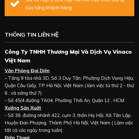
của từng khách hàng
THÔNG TIN LIÊN HỆ
Công Ty TNHH Thương Mại Và Dịch Vụ Vinaco
Việt Nam
Văn Phòng Đại Diện
-
Tầng 9 tòa nhà 3D, Số 3 Duy Tân, Phường Dịch Vọng Hậu,
Quận Cầu Giấy, TP Hà Nội, Việt Nam ( làm việc từ thứ 2 - thứ
6 , và sáng thứ 7)
- Số 45/4 đường TA04, Phường Thới An, Quận 12 , HCM
Xưởng Sản Xuất
- Số 39, đường nhánh 422, cụm 3, thôn Hạ Hội, Xã Tân Lập,
Huyện Đan Phượng, Thành Phố Hà Nội, Việt Nam ( Làm việc
tất cả các ngày trong tuần)
Điện Thoại: