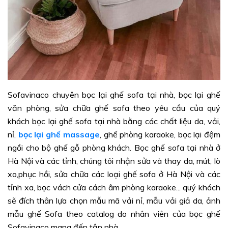
Sofavinaco chuyên bọc lại ghế sofa tại nhà, bọc lại ghế
văn phòng, sửa chữa ghế sofa theo yêu cầu của quý
khách bọc lại ghế sofa tại nhà bằng các chất liệu da, vải,
nỉ,
bọc lại ghế massage
, ghế phòng karaoke, bọc lại đệm
ngồi cho bộ ghế gỗ phòng khách. Bọc ghế sofa tại nhà ở
Hà Nội và các tỉnh, chúng tôi nhận sửa và thay da, mút, lò
xo,phục hồi, sửa chữa các loại ghế sofa ở Hà Nội và các
tỉnh xa, bọc vách cửa cách âm phòng karaoke... quý khách
sẽ đích thân lựa chọn mẫu mã vải nỉ, mẫu vải giả da, ảnh
mẫu ghế Sofa theo catalog do nhân viên của bọc ghế
Sofavinaco mang đến tận nhà.