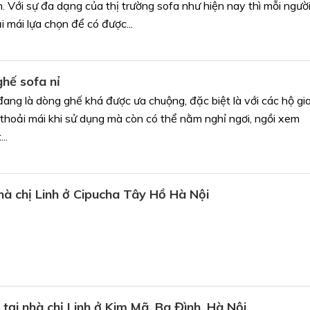
h. Với sự đa dạng của thị trường sofa như hiện nay thì mỗi ngườ
i mái lựa chọn để có được...
ghế sofa nỉ
đang là dòng ghế khá được ưa chuộng, đặc biệt là với các hộ gi
 thoải mái khi sử dụng mà còn có thể nằm nghỉ ngơi, ngồi xem
..
nhà chị Linh ở Cipucha Tây Hồ Hà Nội
tại nhà chị Linh ở Kim Mã, Ba Đình, Hà Nội