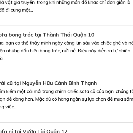
à vật gia truyền, trong khi những món đồ khác chỉ đơn giản là
 đi cùng một...
sofa bong tróc tại Thành Thái Quận 10
qua, bạn có thể thấy mình ngày càng lún sâu vào chiếc ghế và n
ện những dấu hiệu bong tróc, nứt nẻ. Điều này diễn ra tự nhiên
...
 vải cũ tại Nguyễn Hữu Cảnh Bình Thạnh
m kiếm một cái mới trong chính chiếc sofa cũ của bạn, chúng tô
bạn dễ dàng hơn. Mặc dù có hàng ngàn sự lựa chọn để mua sắ
g việc...
ofa nỉ tại Vườn Lài Quận 12