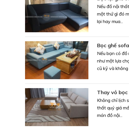
Nếu đồ nội thất
một thứ gì đó m
lại hay mua...
Bọc ghế sofa
Nếu bạn có đồ n
như một lựa chọ
cũ kỹ và không t
Thay vỏ bọc 
Không chỉ lịch 
thất quý giá mớ
món đồ nội...