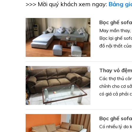
>>> Mời quý khách xem ngay:
Bảng giá
Bọc ghế sof
May mắn thay, m
Bọc lại ghế sof
đồ nội thất của 
Thay vỏ đệm
Các thợ thủ côn
chỉnh cho cơ sở
có giá cả phải c
Bọc ghế sofa
Có nhiều lý do 