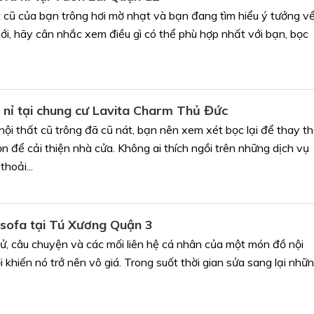
 cũ của bạn trông hơi mờ nhạt và bạn đang tìm hiểu ý tưởng v
ới, hãy cân nhắc xem điều gì có thể phù hợp nhất với bạn, bọc
 nỉ tại chung cư Lavita Charm Thủ Đức
ội thất cũ trông đã cũ nát, bạn nên xem xét bọc lại để thay t
n để cải thiện nhà cửa. Không ai thích ngồi trên những dịch vụ
hoải...
sofa tại Tú Xương Quận 3
sử, câu chuyện và các mối liên hệ cá nhân của một món đồ nội
i khiến nó trở nên vô giá. Trong suốt thời gian sửa sang lại nhữ