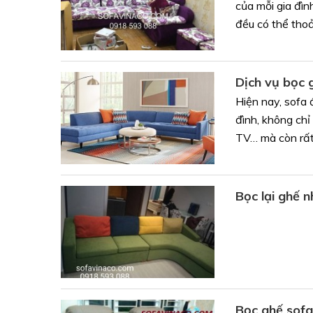
của mỗi gia đìn
đều có thể thoả
Dịch vụ bọc 
Hiện nay, sofa 
đình, không chỉ
TV… mà còn rất.
Bọc lại ghế 
Bọc ghế sofa 