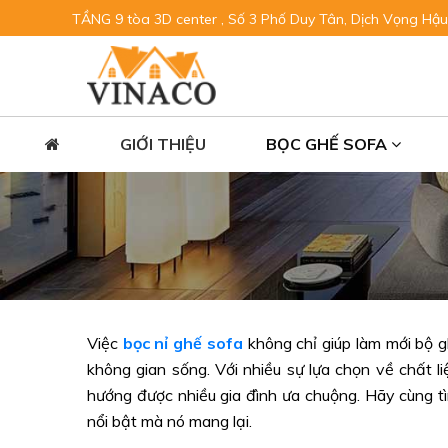
TẦNG 9 tòa 3D center , Số 3 Phố Duy Tân, Dịch Vọng Hậu
GIỚI THIỆU
BỌC GHẾ SOFA
Việc
bọc nỉ ghế sofa
không chỉ giúp làm mới bộ 
không gian sống. Với nhiều sự lựa chọn về chất l
hướng được nhiều gia đình ưa chuộng. Hãy cùng tìm
nổi bật mà nó mang lại.