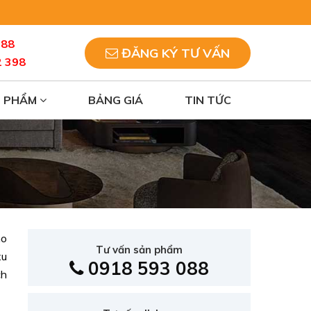
088
ĐĂNG KÝ TƯ VẤN
2 398
N PHẨM
BẢNG GIÁ
TIN TỨC
ho
Tư vấn sản phẩm
xu
0918 593 088
ch