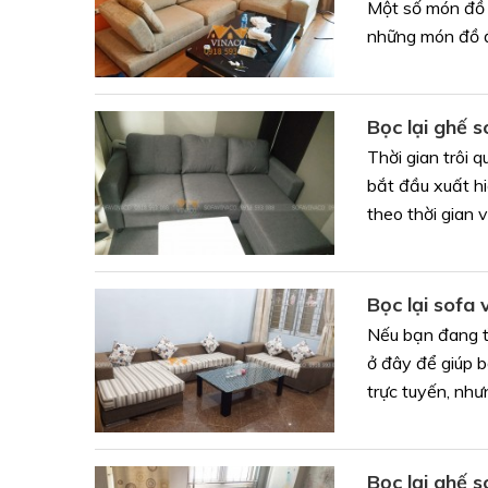
Một số món đồ l
những món đồ đã
Bọc lại ghế 
Thời gian trôi 
bắt đầu xuất hi
theo thời gian và
Bọc lại sofa
Nếu bạn đang tì
ở đây để giúp 
trực tuyến, nhưn
Bọc lại ghế s