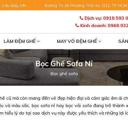
, Cầu Giấy, HN
Đường TA 04 Phường Thới An, Q12, TP HCM
Dịch vụ: 0918 593 
Kinh doanh: 0968 93
LÀM ĐỆM GHẾ
MAY VỎ ĐỆM GHẾ
SẢ
Bọc Ghế Sofa Nỉ
Bọc ghế sofa
ghế cũ mà còn mang đến vẻ đẹp hiện đại và cảm giác êm ái c
iệu và màu sắc, bọc sofa nỉ hay bọc vải sofa đang trở thành 
 hiểu lý do tại sao dịch vụ này được yêu thích và những lợi í