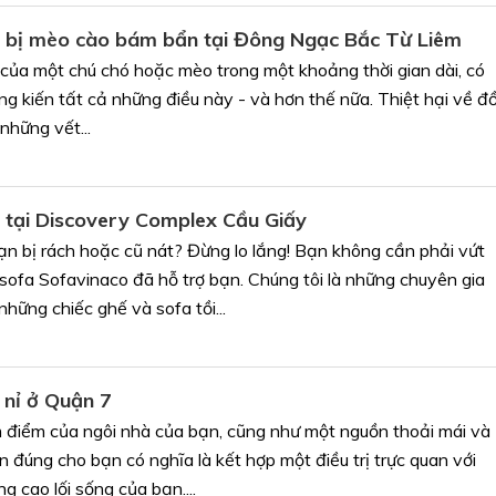
a bị mèo cào bám bẩn tại Đông Ngạc Bắc Từ Liêm
 của một chú chó hoặc mèo trong một khoảng thời gian dài, có
g kiến tất cả những điều này - và hơn thế nữa. Thiệt hại về đ
những vết...
 tại Discovery Complex Cầu Giấy
ạn bị rách hoặc cũ nát? Đừng lo lắng! Bạn không cần phải vứt
sofa Sofavinaco đã hỗ trợ bạn. Chúng tôi là những chuyên gia
những chiếc ghế và sofa tồi...
 nỉ ở Quận 7
m điểm của ngôi nhà của bạn, cũng như một nguồn thoải mái và
 đúng cho bạn có nghĩa là kết hợp một điều trị trực quan với
g cao lối sống của bạn....