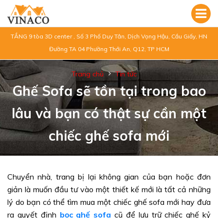
TẦNG 9 tòa 3D center , Số 3 Phố Duy Tân, Dịch Vọng Hậu, Cầu Giấy, HN
Đường TA 04 Phường Thới An, Q12, TP HCM
Trang chủ
Tin tức
Ghế Sofa sẽ tồn tại trong bao
lâu và bạn có thật sự cần một
chiếc ghế sofa mới
Chuyển nhà, trang bị lại không gian của bạn hoặc đơn
giản là muốn đầu tư vào một thiết kế mới là tất cả những
lý do bạn có thể tìm mua một chiếc ghế sofa mới hay đưa
ra quyết định
bọc ghế sofa
cũ để lưu trữ chiếc ghế kỷ