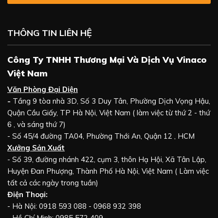
THÔNG TIN LIÊN HỆ
Công Ty TNHH Thương Mại Và Dịch Vụ Vinaco
Việt Nam
Văn Phòng Đại Diện
-
Tầng 9 tòa nhà 3D, Số 3 Duy Tân, Phường Dịch Vọng Hậu,
Quận Cầu Giấy, TP Hà Nội, Việt Nam ( làm việc từ thứ 2 - thứ
6 , và sáng thứ 7)
- Số 45/4 đường TA04, Phường Thới An, Quận 12 , HCM
Xưởng Sản Xuất
- Số 39, đường nhánh 422, cụm 3, thôn Hạ Hội, Xã Tân Lập,
Huyện Đan Phượng, Thành Phố Hà Nội, Việt Nam ( Làm việc
tất cả các ngày trong tuần)
Điện Thoại:
- Hà Nội: 0918 593 088 - 0968 932 398
- Hồ Chí Minh: 0985 572 409