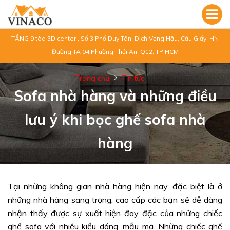
TẦNG 9 tòa 3D center , Số 3 Phố Duy Tân, Dịch Vọng Hậu, Cầu Giấy, HN
Đường TA 04 Phường Thới An, Q12, TP HCM
Trang chủ
Tin tức
Sofa nhà hàng và những điều
lưu ý khi bọc ghế sofa nhà
hàng
Tại những không gian nhà hàng hiện nay, đặc biệt là ở
những nhà hàng sang trọng, cao cấp các bạn sẽ dễ dàng
nhận thấy được sự xuất hiện đay đặc của những chiếc
ghế sofa với nhiều kiểu dáng, mẫu mã. Những chiếc ghế