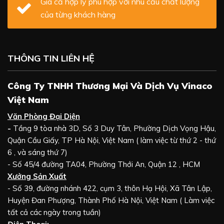
Giá cả hợp lý phù hợp với nhu cầu chất lượng
của từng khách hàng
THÔNG TIN LIÊN HỆ
Công Ty TNHH Thương Mại Và Dịch Vụ Vinaco
Việt Nam
Văn Phòng Đại Diện
-
Tầng 9 tòa nhà 3D, Số 3 Duy Tân, Phường Dịch Vọng Hậu,
Quận Cầu Giấy, TP Hà Nội, Việt Nam ( làm việc từ thứ 2 - thứ
6 , và sáng thứ 7)
- Số 45/4 đường TA04, Phường Thới An, Quận 12 , HCM
Xưởng Sản Xuất
- Số 39, đường nhánh 422, cụm 3, thôn Hạ Hội, Xã Tân Lập,
Huyện Đan Phượng, Thành Phố Hà Nội, Việt Nam ( Làm việc
tất cả các ngày trong tuần)