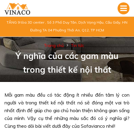
TẦNG 9 tòa 3D center , Số 3 Phố Duy Tân, Dịch Vọng Hậu, Cầu Giấy, HN
Đường TA 04 Phường Thới An, Q12, TP HCM
Trang chủ
Tin tức
Ý nghĩa của các gam màu
trong thiết kế nội thất
Mỗi gam màu đều có tác động ít nhiều đến tâm lý con
người và trong thiết kế nội thất nó sẽ đóng một vai trò
nhất định để giúp cho gia chủ hoàn thiện không gian sống
của mình. Vậy cụ thể những màu sắc đó có ý nghĩa gì?
Cùng theo dõi bài viết dưới đây của Sofavianco nhé!