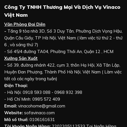
Công Ty TNHH Thương Mại Và Dịch Vụ Vinaco
Việt Nam
Văn Phòng Đại Diện
-
Tầng 9 tòa nhà 3D, Số 3 Duy Tân, Phường Dịch Vọng Hậu,
Quận Cầu Giấy, TP Hà Nội, Việt Nam ( làm việc từ thứ 2 - thứ
6 , và sáng thứ 7)
- Số 45/4 đường TA04, Phường Thới An, Quận 12 , HCM
Xưởng Sản Xuất
- Số 39, đường nhánh 422, cụm 3, thôn Hạ Hội, Xã Tân Lập,
Huyện Đan Phượng, Thành Phố Hà Nội, Việt Nam ( Làm việc
tất cả các ngày trong tuần)
Điện Thoại:
- Hà Nội: 0918 593 088 - 0968 932 398
- Hồ Chí Minh: 0985 572 409
Email:
vinacohome@gmail.com
Website:
sofavinaco.com
Mã số thuế:
0106161631
Tài khoản Ngân Hàng:
2202205112533 Tại Ngân Hàng