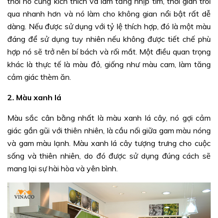
thời nó cũng kích thích và làm tăng nhịp tim, thời gian trôi
qua nhanh hơn và nó làm cho không gian nổi bật rất dễ
dàng. Nếu được sử dụng với tỷ lệ thích hợp, đó là một màu
đáng để sử dụng tuy nhiên nếu không được tiết chế phù
hợp nó sẽ trở nên bí bách và rối mắt. Một điều quan trọng
khác là thực tế là màu đỏ, giống như màu cam, làm tăng
cảm giác thèm ăn.
2. Màu xanh lá
Màu sắc cân bằng nhất là màu xanh lá cây, nó gợi cảm
giác gần gũi với thiên nhiên, là cầu nối giữa gam màu nóng
và gam màu lạnh. Màu xanh lá cây tượng trưng cho cuộc
sống và thiên nhiên, do đó được sử dụng đúng cách sẽ
mang lại sự hài hòa và yên bình.