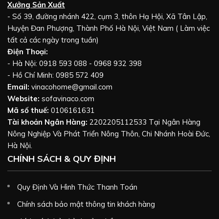
Xưởng Sản Xuất
- Số 39, đường nhánh 422, cụm 3, thôn Hạ Hội, Xã Tân Lập,
Huyện Đan Phượng, Thành Phố Hà Nội, Việt Nam ( Làm việc
tất cả các ngày trong tuần)
Điện Thoại:
- Hà Nội: 0918 593 088 - 0968 932 398
- Hồ Chí Minh: 0985 572 409
Email:
vinacohome@gmail.com
Website:
sofavinaco.com
Mã số thuế:
0106161631
Tài khoản Ngân Hàng:
2202205112533 Tại Ngân Hàng
Nông Nghiệp Và Phát Triển Nông Thôn, Chi Nhánh Hoài Đức,
Hà Nội.
CHÍNH SÁCH & QUY ĐỊNH
Quy Định Và Hình Thức Thanh Toán
Chính sách bảo mật thông tin khách hàng