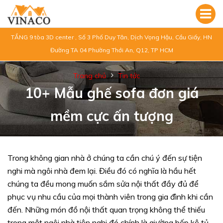
TẦNG 9 tòa 3D center , Số 3 Phố Duy Tân, Dịch Vọng Hậu, Cầu Giấy, HN
Đường TA 04 Phường Thới An, Q12, TP HCM
Trang chủ
Tin tức
10+ Mẫu ghế sofa đơn giá
mềm cực ấn tượng
Trong không gian nhà ở chúng ta cần chú ý đến sự tiện
nghi mà ngôi nhà đem lại. Điều đó có nghĩa là hầu hết
chúng ta đều mong muốn sắm sửa nội thất đầy đủ để
phục vụ nhu cầu của mọi thành viên trong gia đình khi cần
đến. Những món đồ nội thất quan trọng không thể thiếu
trong một ngôi nhà tiện nghi đó chính là giường bếp kệ tủ