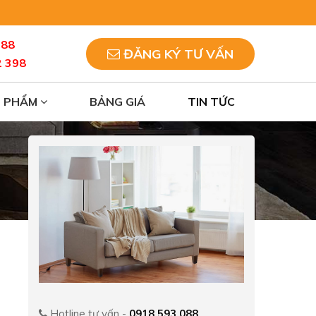
088
ĐĂNG KÝ TƯ VẤN
2 398
N PHẨM
BẢNG GIÁ
TIN TỨC
Hotline tư vấn -
0918 593 088