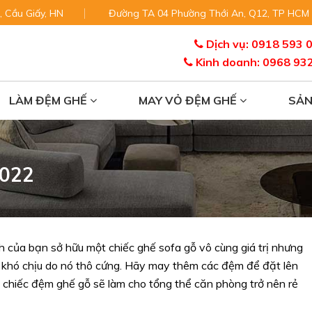
, Cầu Giấy, HN
Đường TA 04 Phường Thới An, Q12, TP HCM
Dịch vụ: 0918 593 
Kinh doanh: 0968 93
LÀM ĐỆM GHẾ
MAY VỎ ĐỆM GHẾ
SẢ
2022
của bạn sở hữu một chiếc ghế sofa gỗ vô cùng giá trị nhưng
há khó chịu do nó thô cứng. Hãy may thêm các đệm để đặt lên
c chiếc đệm ghế gỗ sẽ làm cho tổng thể căn phòng trở nên rẻ