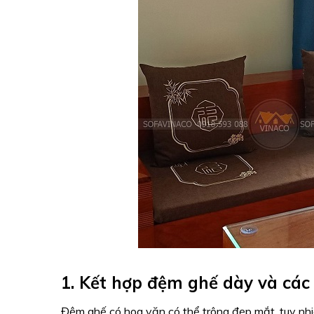
1. Kết hợp đệm ghế dày và các 
Đệm ghế có hoa văn có thể trông đẹp mắt, tuy nh