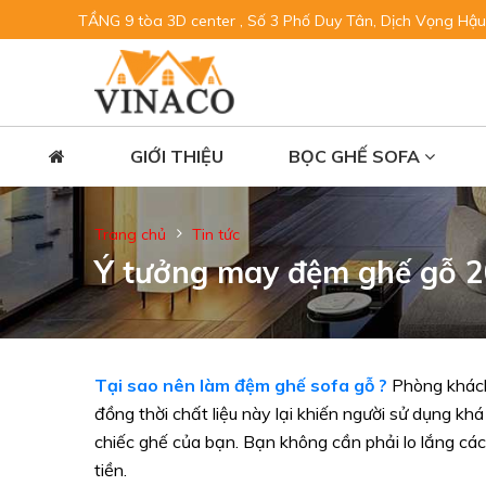
TẦNG 9 tòa 3D center , Số 3 Phố Duy Tân, Dịch Vọng Hậu
GIỚI THIỆU
BỌC GHẾ SOFA
Trang chủ
Tin tức
Ý tưởng may đệm ghế gỗ 
Tại sao nên làm đệm ghế sofa gỗ ?
Phòng khách 
đồng thời chất liệu này lại khiến người sử dụng k
chiếc ghế của bạn. Bạn không cần phải lo lắng cá
tiền.