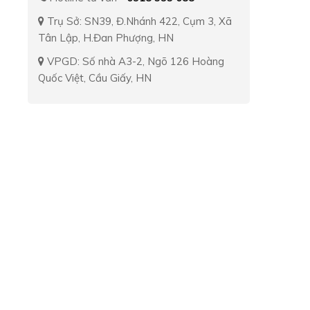
Trụ Sở: SN39, Đ.Nhánh 422, Cụm 3, Xã
Tân Lập, H.Đan Phượng, HN
VPGD: Số nhà A3-2, Ngõ 126 Hoàng
Quốc Việt, Cầu Giấy, HN