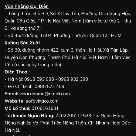
Văn Phòng Đại Diện
-
Tầng 9 tòa nhà 3D, Số 3 Duy Tân, Phường Dịch Vọng Hậu,
Quận Cầu Giấy, TP Hà Nội, Việt Nam ( làm việc từ thứ 2 - thứ
6 , và sáng thứ 7)
- Số 45/4 đường TA04, Phường Thới An, Quận 12 , HCM
Xưởng Sản Xuất
- Số 39, đường nhánh 422, cụm 3, thôn Hạ Hội, Xã Tân Lập,
Huyện Đan Phượng, Thành Phố Hà Nội, Việt Nam ( Làm việc
tất cả các ngày trong tuần)
Điện Thoại:
- Hà Nội: 0918 593 088 - 0968 932 398
- Hồ Chí Minh: 0985 572 409
Email:
vinacohome@gmail.com
Website:
sofavinaco.com
Mã số thuế:
0106161631
Tài khoản Ngân Hàng:
2202205112533 Tại Ngân Hàng
Nông Nghiệp Và Phát Triển Nông Thôn, Chi Nhánh Hoài Đức,
Hà Nội.