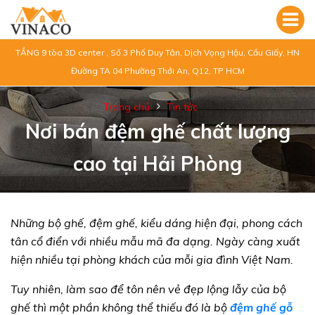
TẦNG 9 tòa 3D center , Số 3 Phố Duy Tân, Dịch Vọng Hậu, Cầu Giấy, HN
Đường TA 04 Phường Thới An, Q12, TP HCM
Trang chủ
Tin tức
Nơi bán đệm ghế chất lượng
cao tại Hải Phòng
Những bộ ghế, đệm ghế, kiểu dáng hiện đại, phong cách
tân cổ điển với nhiều mẫu mã đa dạng. Ngày càng xuất
hiện nhiều tại phòng khách của mỗi gia đình Việt Nam.
Tuy nhiên, làm sao để tôn nên vẻ đẹp lộng lẫy của bộ
ghế thì một phần không thể thiếu đó là bộ
đệm ghế gỗ