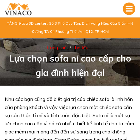
TẦNG 9 tòa 3D center , Số 3 Phố Duy Tân, Dịch Vọng Hậu, Cầu Giấy, HN
Đường TA 04 Phường Thới An, Q12, TP HCM
Trang chủ
Tin tức
Lựa chọn sofa nỉ cao cấp cho
gia đình hiện đại
Như các bạn cũng đã biết giá trị của chiếc sofa là linh hồn
của phòng khách vì vậy việc lựa chọn một chiếc sofa cần
sự cẩn thận tỉ mỉ và tính toán đặc biệt. Sofa nỉ là một sự
lựa chọn cao cấp vì nó có nhiều thiết kế tinh tế cho ta cảm
giác mềm mại mang đến đến sự sang trọng cho không
gian của gia đình bạn. Cùng Sofavinaco tìm hiểu sofa nỉ