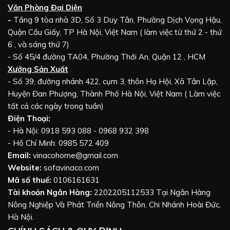
Văn Phòng Đại Diện
-
Tầng 9 tòa nhà 3D, Số 3 Duy Tân, Phường Dịch Vọng Hậu,
Quận Cầu Giấy, TP Hà Nội, Việt Nam ( làm việc từ thứ 2 - thứ
6 , và sáng thứ 7)
- Số 45/4 đường TA04, Phường Thới An, Quận 12 , HCM
Xưởng Sản Xuất
- Số 39, đường nhánh 422, cụm 3, thôn Hạ Hội, Xã Tân Lập,
Huyện Đan Phượng, Thành Phố Hà Nội, Việt Nam ( Làm việc
tất cả các ngày trong tuần)
Điện Thoại:
- Hà Nội: 0918 593 088 - 0968 932 398
- Hồ Chí Minh: 0985 572 409
Email:
vinacohome@gmail.com
Website:
sofavinaco.com
Mã số thuế:
0106161631
Tài khoản Ngân Hàng:
2202205112533 Tại Ngân Hàng
Nông Nghiệp Và Phát Triển Nông Thôn, Chi Nhánh Hoài Đức,
Hà Nội.