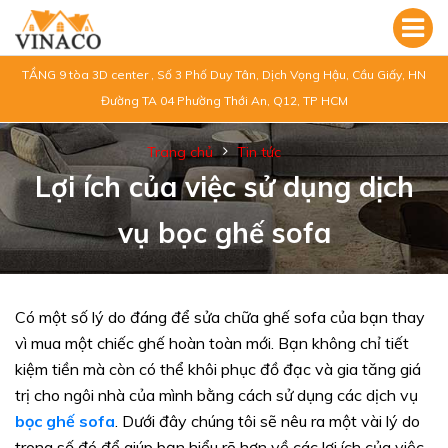
TẦNG 9 tòa 3D center , Số 3 Phố Duy Tân, Dịch Vọng Hậu, Cầu Giấy, HN
Đường TA 04 Phường Thới An, Q12, TP HCM
Trang chủ
Tin tức
Lợi ích của việc sử dụng dịch
vụ bọc ghế sofa
Có một số lý do đáng để sửa chữa ghế sofa của bạn thay
vì mua một chiếc ghế hoàn toàn mới. Bạn không chỉ tiết
kiệm tiền mà còn có thể khôi phục đồ đạc và gia tăng giá
trị cho ngôi nhà của mình bằng cách sử dụng các dịch vụ
bọc ghế sofa
. Dưới đây chúng tôi sẽ nêu ra một vài lý do
trong số đó để giúp bạn hiểu rõ hơn về các lợi ích của việc