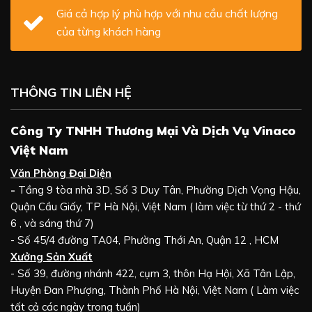
Giá cả hợp lý phù hợp với nhu cầu chất lượng
của từng khách hàng
THÔNG TIN LIÊN HỆ
Công Ty TNHH Thương Mại Và Dịch Vụ Vinaco
Việt Nam
Văn Phòng Đại Diện
-
Tầng 9 tòa nhà 3D, Số 3 Duy Tân, Phường Dịch Vọng Hậu,
Quận Cầu Giấy, TP Hà Nội, Việt Nam ( làm việc từ thứ 2 - thứ
6 , và sáng thứ 7)
- Số 45/4 đường TA04, Phường Thới An, Quận 12 , HCM
Xưởng Sản Xuất
- Số 39, đường nhánh 422, cụm 3, thôn Hạ Hội, Xã Tân Lập,
Huyện Đan Phượng, Thành Phố Hà Nội, Việt Nam ( Làm việc
tất cả các ngày trong tuần)