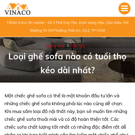
TẦNG 9 tòa 3D center , Số 3 Phố Duy Tân, Dịch Vọng Hậu, Cầu Giấy, HN
Đường TA 04 Phường Thới An, Q12, TP HCM
Trang chủ
Tin tức
Loại ghế sofa nào có tuổi thọ
kéo dài nhất?
Một chiếc ghế sofa có thể là một khoản đầu tư lớn và
những chiếc ghế sofa không phải lúc nào cũng dễ chọn.
Khi mua sắm loại đồ nội thất này, bạn sẽ muốn tìm những
chiếc ghế sofa thoải mái và có độ hoàn thiện tốt. Các
chiếc sofa chất lượng tốt nhất có những đặc điểm rất dễ
nhận ra khi bạn biết mình cần tìm kiếm một chiếc ghế như