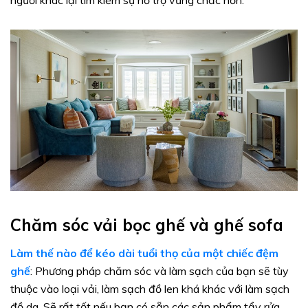
người khác lại tìm kiếm sự hỗ trợ vững chắc hơn.
Chăm sóc vải bọc ghế và ghế sofa
Làm thế nào để kéo dài tuổi thọ của một chiếc đệm
ghế
: Phương pháp chăm sóc và làm sạch của bạn sẽ tùy
thuộc vào loại vải, làm sạch đồ len khá khác với làm sạch
đồ da. Sẽ rất tốt nếu bạn có sẵn các sản phẩm tẩy rửa