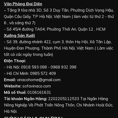
Văn Phòng Đại Diện
-
Tầng 9 tòa nhà 3D, Số 3 Duy Tân, Phường Dịch Vọng Hậu,
Quận Cầu Giấy, TP Hà Nội, Việt Nam ( làm việc từ thứ 2 - thứ
6 , và sáng thứ 7)
- Số 45/4 đường TA04, Phường Thới An, Quận 12 , HCM
Xưởng Sản Xuất
- Số 39, đường nhánh 422, cụm 3, thôn Hạ Hội, Xã Tân Lập,
Huyện Đan Phượng, Thành Phố Hà Nội, Việt Nam ( Làm việc
tất cả các ngày trong tuần)
Điện Thoại:
- Hà Nội: 0918 593 088 - 0968 932 398
- Hồ Chí Minh: 0985 572 409
Email:
vinacohome@gmail.com
Website:
sofavinaco.com
Mã số thuế:
0106161631
Tài khoản Ngân Hàng:
2202205112533 Tại Ngân Hàng
Nông Nghiệp Và Phát Triển Nông Thôn, Chi Nhánh Hoài Đức,
Hà Nội.