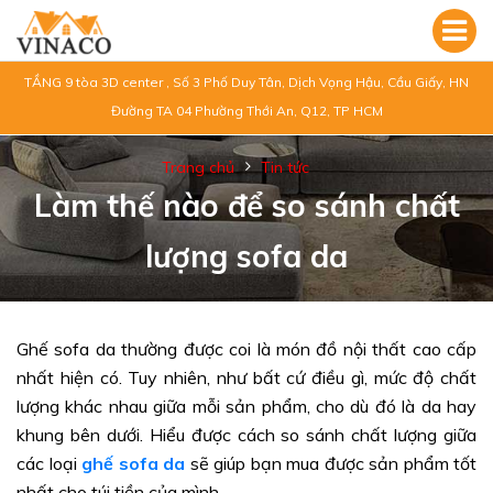
TẦNG 9 tòa 3D center , Số 3 Phố Duy Tân, Dịch Vọng Hậu, Cầu Giấy, HN
Đường TA 04 Phường Thới An, Q12, TP HCM
Trang chủ
Tin tức
Làm thế nào để so sánh chất
lượng sofa da
Ghế sofa da thường được coi là món đồ nội thất cao cấp
nhất hiện có. Tuy nhiên, như bất cứ điều gì, mức độ chất
lượng khác nhau giữa mỗi sản phẩm, cho dù đó là da hay
khung bên dưới. Hiểu được cách so sánh chất lượng giữa
các loại
ghế sofa da
sẽ giúp bạn mua được sản phẩm tốt
nhất cho túi tiền của mình.