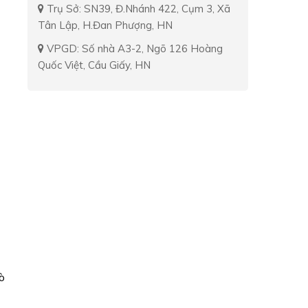
Trụ Sở: SN39, Đ.Nhánh 422, Cụm 3, Xã
Tân Lập, H.Đan Phượng, HN
VPGD: Số nhà A3-2, Ngõ 126 Hoàng
Quốc Việt, Cầu Giấy, HN
ò