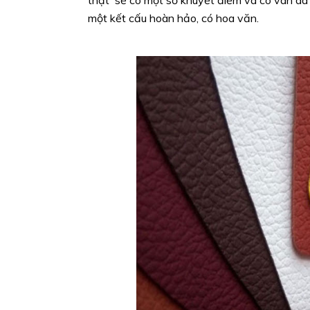
thật sẽ có một số khuyết điểm và có vân da 
một kết cấu hoàn hảo, có hoa văn.