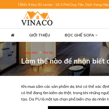
TẦNG 9 tòa 3D center , Số 3 Phố Duy Tân, Dịch Vọng Hậu
GIỚI THIỆU
BỌC GHẾ SOFA
Trang chủ
Tin tức
Làm thế nào để nhận biết 
Khi mua sắm các sản phẩm da, khó có thể xác định
có thể đang tìm kiếm da thật, trong khi những ng
tạo. Da PU là một lựa chọn phổ biến cho da nhân t