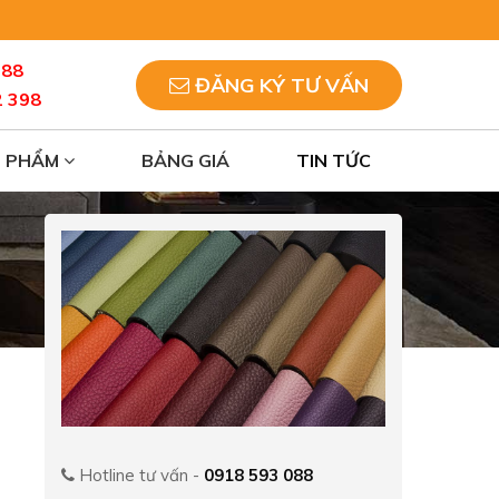
088
ĐĂNG KÝ TƯ VẤN
2 398
N PHẨM
BẢNG GIÁ
TIN TỨC
Hotline tư vấn -
0918 593 088