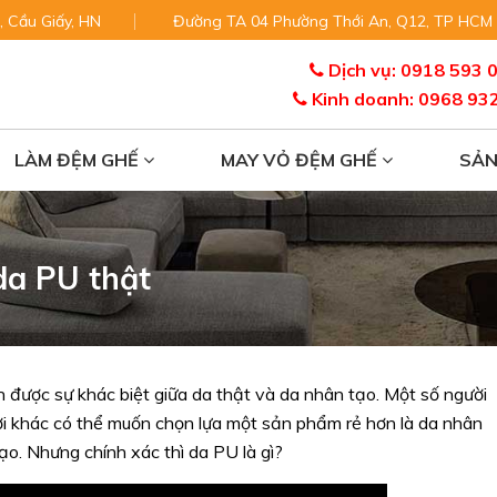
, Cầu Giấy, HN
Đường TA 04 Phường Thới An, Q12, TP HCM
Dịch vụ: 0918 593 
Kinh doanh: 0968 93
LÀM ĐỆM GHẾ
MAY VỎ ĐỆM GHẾ
SẢ
da PU thật
 được sự khác biệt giữa da thật và da nhân tạo. Một số người
ười khác có thể muốn chọn lựa một sản phẩm rẻ hơn là da nhân
ạo. Nhưng chính xác thì da PU là gì?