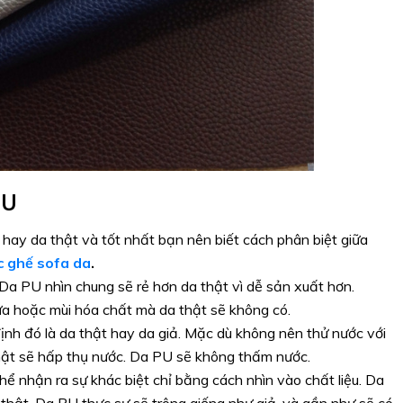
PU
hay da thật và tốt nhất bạn nên biết cách phân biệt giữa
c ghế sofa da
.
. Da PU nhìn chung sẽ rẻ hơn da thật vì dễ sản xuất hơn.
ựa hoặc mùi hóa chất mà da thật sẽ không có.
nh đó là da thật hay da giả. Mặc dù không nên thử nước với
ật sẽ hấp thụ nước. Da PU sẽ không thấm nước.
ể nhận ra sự khác biệt chỉ bằng cách nhìn vào chất liệu. Da