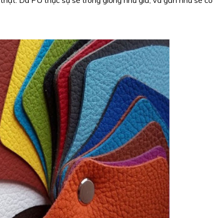
thật. Da PU thực sự sẽ trông giống như giả, và gần như sẽ có