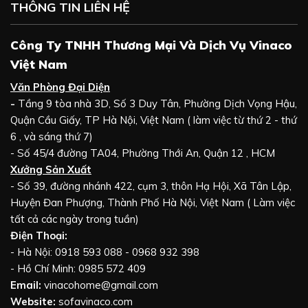
THÔNG TIN LIÊN HỆ
Công Ty TNHH Thương Mại Và Dịch Vụ Vinaco
Việt Nam
Văn Phòng Đại Diện
-
Tầng 9 tòa nhà 3D, Số 3 Duy Tân, Phường Dịch Vọng Hậu,
Quận Cầu Giấy, TP Hà Nội, Việt Nam ( làm việc từ thứ 2 - thứ
6 , và sáng thứ 7)
- Số 45/4 đường TA04, Phường Thới An, Quận 12 , HCM
Xưởng Sản Xuất
- Số 39, đường nhánh 422, cụm 3, thôn Hạ Hội, Xã Tân Lập,
Huyện Đan Phượng, Thành Phố Hà Nội, Việt Nam ( Làm việc
tất cả các ngày trong tuần)
Điện Thoại:
- Hà Nội: 0918 593 088 - 0968 932 398
- Hồ Chí Minh: 0985 572 409
Email:
vinacohome@gmail.com
Website:
sofavinaco.com