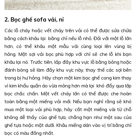
2. Bọc ghế sofa vải, nỉ
Các lỗ cháy hoặc vết cháy trên vải có thể được sửa chữa
bằng cách khâu lại bằng chỉ nếu lỗ nhỏ. Đối với một lỗ lớn
hơn, có thể khâu một mẫu vải cùng loại lên vùng bị
hỏng. Một sợi vải bọc phù hợp với chỉ sẽ che lỗ khi bạn
khâu lại nó. Trước tiên, lấp đầy khu vực lỗ bằng bông hoặc
đánh bóng sẽ làm đầy khu vực này, thay thế các sợi bên
trong bị hư hỏng. Hãy chọn một kim bọc ghế cong kim thay
vì kim khẩu quần áo vừa mỏng hơn mà lại khó đẩy qua lớp
bọc chắc chắn. Một vết cháy lớn có thể được che hoàn
toàn bằng một miếng vải mới. Nếu bạn nghĩ rằng sẽ khó
mua một loại vải phù hợp, hãy cắt một miếng vài từ chỗ
không dễ thấy của ghế tựa, chẳng hạn như mặt sau của
ghế tựa hoặc mặt dưới. Khâu miếng dán vào vị trí bằng chỉ
bọc có màu đồng nhất.