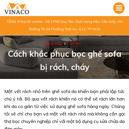
TẦNG 9 tòa 3D center , Số 3 Phố Duy Tân, Dịch Vọng Hậu, Cầu Giấy, HN
Đường TA 04 Phường Thới An, Q12, TP HCM
Trang chủ
Tin tức
Cách khắc phục bọc ghế sofa
bị rách, cháy
Một vết rách nhỏ trên ghế sofa da khiến bạn phải lập tức
chú ý tới. Bỏ qua vết rách khiến nó có thể sẽ rách lớn hơn
khi da co giãn từ việc sử dụng ghế sofa hàng ngày. Chúng
tôi sẽ chỉ cho bạn vá một vết rách nhỏ mà không cần gọi
thợ bọc chuyên nghiệp chỉ với một bộ dụng cụ sửa chữa da
đơn giản.