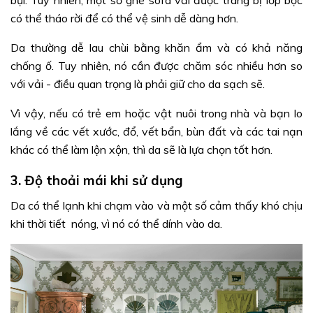
bụi. Tuy nhiên, một số ghế sofa vải được trang bị lớp bọc
có thể tháo rời để có thể vệ sinh dễ dàng hơn.
Da thường dễ lau chùi bằng khăn ẩm và có khả năng
chống ố. Tuy nhiên, nó cần được chăm sóc nhiều hơn so
với vải - điều quan trọng là phải giữ cho da sạch sẽ.
Vì vậy, nếu có trẻ em hoặc vật nuôi trong nhà và bạn lo
lắng về các vết xước, đổ, vết bẩn, bùn đất và các tai nạn
khác có thể làm lộn xộn, thì da sẽ là lựa chọn tốt hơn.
3. Độ thoải mái khi sử dụng
Da có thể lạnh khi chạm vào và một số cảm thấy khó chịu
khi thời tiết nóng, vì nó có thể dính vào da.