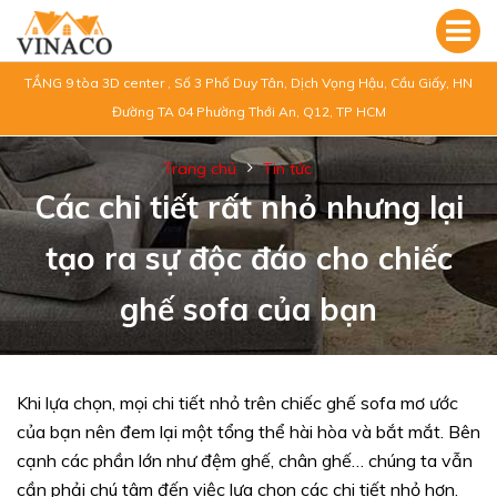
TẦNG 9 tòa 3D center , Số 3 Phố Duy Tân, Dịch Vọng Hậu, Cầu Giấy, HN
Đường TA 04 Phường Thới An, Q12, TP HCM
Trang chủ
Tin tức
Các chi tiết rất nhỏ nhưng lại
tạo ra sự độc đáo cho chiếc
ghế sofa của bạn
Khi lựa chọn, mọi chi tiết nhỏ trên chiếc ghế sofa mơ ước
của bạn nên đem lại một tổng thể hài hòa và bắt mắt. Bên
cạnh các phần lớn như đệm ghế, chân ghế… chúng ta vẫn
cần phải chú tâm đến việc lựa chọn các chi tiết nhỏ hơn.