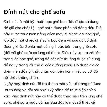
Đính nút cho ghế sofa
Đính nút là một kỹ thuật bọc ghế ban đầu được sử dụng
để giữ cho chất liệu ghế sofa được phân bổ đồng đều. Điều
này được thực hiện bằng cách may qua các loại bọc ghế,
lấp đầy một chiếc ghế sofa bọc đệm và sau đó cố định
đường khâu ở phía mựt còn lại hoặc bên trong ghế sofa
(đối với ghế sofa có lưng cố định). Điều này tạo ra vết lõm
trong lớp bọc ghế, trong đó các nút thường được sử dụng
để ngụy trang và che đi các đường khâu. Do được gia cố
thêm nên đồ nội thất chần gòn bền hơn nhiều so với đồ
nội thất không chần.
Ngày nay, đính nút đã trở thành một yếu tố trang trí được
ưa chuộng và đòi hỏi nhiều kỹ năng để thực hiện chính
xác. Việc đính nút này có thể được thực hiện trên lưng ghế
sofa, ghế sofa hoặc cả hai. Sau đây là một số thiết kế