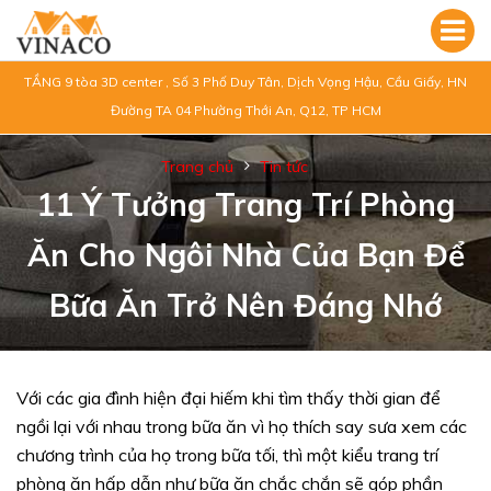
TẦNG 9 tòa 3D center , Số 3 Phố Duy Tân, Dịch Vọng Hậu, Cầu Giấy, HN
Đường TA 04 Phường Thới An, Q12, TP HCM
Trang chủ
Tin tức
11 Ý Tưởng Trang Trí Phòng
Ăn Cho Ngôi Nhà Của Bạn Để
Bữa Ăn Trở Nên Đáng Nhớ
Với các gia đình hiện đại hiếm khi tìm thấy thời gian để
ngồi lại với nhau trong bữa ăn vì họ thích say sưa xem các
chương trình của họ trong bữa tối, thì một kiểu trang trí
phòng ăn hấp dẫn như bữa ăn chắc chắn sẽ góp phần