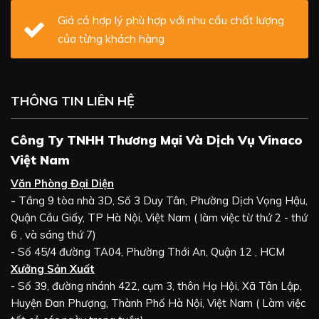
Giá cả hợp lý phù hợp với nhu cầu chất lượng
của từng khách hàng
THÔNG TIN LIÊN HỆ
Công Ty TNHH Thương Mại Và Dịch Vụ Vinaco
Việt Nam
Văn Phòng Đại Diện
-
Tầng 9 tòa nhà 3D, Số 3 Duy Tân, Phường Dịch Vọng Hậu,
Quận Cầu Giấy, TP Hà Nội, Việt Nam ( làm việc từ thứ 2 - thứ
6 , và sáng thứ 7)
- Số 45/4 đường TA04, Phường Thới An, Quận 12 , HCM
Xưởng Sản Xuất
- Số 39, đường nhánh 422, cụm 3, thôn Hạ Hội, Xã Tân Lập,
Huyện Đan Phượng, Thành Phố Hà Nội, Việt Nam ( Làm việc