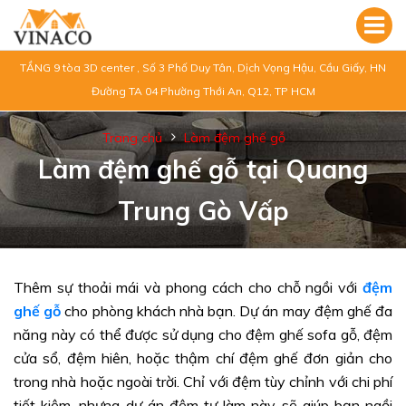
TẦNG 9 tòa 3D center , Số 3 Phố Duy Tân, Dịch Vọng Hậu, Cầu Giấy, HN
Đường TA 04 Phường Thới An, Q12, TP HCM
Trang chủ
Làm đệm ghế gỗ
Làm đệm ghế gỗ tại Quang
Trung Gò Vấp
Thêm sự thoải mái và phong cách cho chỗ ngồi với
đệm
ghế gỗ
cho phòng khách nhà bạn. Dự án may đệm ghế đa
năng này có thể được sử dụng cho đệm ghế sofa gỗ, đệm
cửa sổ, đệm hiên, hoặc thậm chí đệm ghế đơn giản cho
trong nhà hoặc ngoài trời. Chỉ với đệm tùy chỉnh với chi phí
tiết kiệm, nhưng dự án đệm tự làm này sẽ giúp bạn ngồi