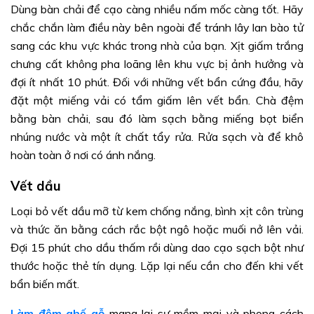
Dùng bàn chải để cạo càng nhiều nấm mốc càng tốt. Hãy
chắc chắn làm điều này bên ngoài để tránh lây lan bào tử
sang các khu vực khác trong nhà của bạn. Xịt giấm trắng
chưng cất không pha loãng lên khu vực bị ảnh hưởng và
đợi ít nhất 10 phút. Đối với những vết bẩn cứng đầu, hãy
đặt một miếng vải có tẩm giấm lên vết bẩn. Chà đệm
bằng bàn chải, sau đó làm sạch bằng miếng bọt biển
nhúng nước và một ít chất tẩy rửa. Rửa sạch và để khô
hoàn toàn ở nơi có ánh nắng.
Vết dầu
Loại bỏ vết dầu mỡ từ kem chống nắng, bình xịt côn trùng
và thức ăn bằng cách rắc bột ngô hoặc muối nở lên vải.
Đợi 15 phút cho dầu thấm rồi dùng dao cạo sạch bột như
thước hoặc thẻ tín dụng. Lặp lại nếu cần cho đến khi vết
bẩn biến mất.
Làm đệm ghế gỗ
mang lại sự mềm mại và phong cách