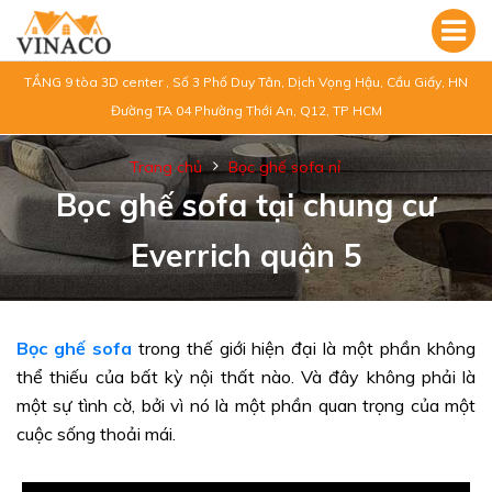
TẦNG 9 tòa 3D center , Số 3 Phố Duy Tân, Dịch Vọng Hậu, Cầu Giấy, HN
Đường TA 04 Phường Thới An, Q12, TP HCM
Trang chủ
Bọc ghế sofa nỉ
Bọc ghế sofa tại chung cư
Everrich quận 5
Bọc ghế sofa
trong thế giới hiện đại là một phần không
thể thiếu của bất kỳ nội thất nào. Và đây không phải là
một sự tình cờ, bởi vì nó là một phần quan trọng của một
cuộc sống thoải mái.