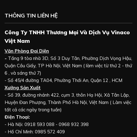
THÔNG TIN LIÊN HỆ
Công Ty TNHH Thương Mại Và Dịch Vụ Vinaco
Việt Nam
Văn Phòng Đại Diện
-
Tầng 9 tòa nhà 3D, Số 3 Duy Tân, Phường Dịch Vọng Hậu,
Quận Cầu Giấy, TP Hà Nội, Việt Nam ( làm việc từ thứ 2 - thứ
6 , và sáng thứ 7)
- Số 45/4 đường TA04, Phường Thới An, Quận 12 , HCM
Xưởng Sản Xuất
- Số 39, đường nhánh 422, cụm 3, thôn Hạ Hội, Xã Tân Lập,
Huyện Đan Phượng, Thành Phố Hà Nội, Việt Nam ( Làm việc
tất cả các ngày trong tuần)
Điện Thoại:
- Hà Nội: 0918 593 088 - 0968 932 398
- Hồ Chí Minh: 0985 572 409