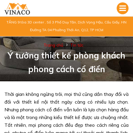
TẦNG 9 tòa 3D center , Số 3 Phố Duy Tân, Dịch Vọng Hậu, Cầu Giấy, HN
Đường TA 04 Phường Thới An, Q12, TP HCM
Trang chủ
Tin tức
Ý tưởng thiết kế phòng khách
phong cách cổ điển
Thời gian không ngừng trôi, mọi thứ cũng dần thay đổi và
đối với thiết kế nội thất ngày càng có nhiều lựa chọn.
Nhưng phong cách cổ điển vẫn luôn là lựa chọn hàng đầu
và là một trong những kiểu thiết kế được ưa chuộng nhất.
Tất nhiên, mọi phong cách đều đẹp theo cách riêng của
nó, nhưng cổ điển luôn mang tới sự thoải mái, thanh lịch,