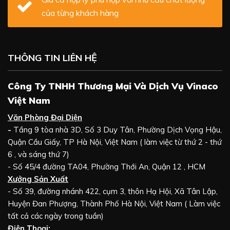
của từng khách hàng
THÔNG TIN LIÊN HỆ
Công Ty TNHH Thương Mại Và Dịch Vụ Vinaco
Việt Nam
Văn Phòng Đại Diện
-
Tầng 9 tòa nhà 3D, Số 3 Duy Tân, Phường Dịch Vọng Hậu,
Quận Cầu Giấy, TP Hà Nội, Việt Nam ( làm việc từ thứ 2 - thứ
6 , và sáng thứ 7)
- Số 45/4 đường TA04, Phường Thới An, Quận 12 , HCM
Xưởng Sản Xuất
- Số 39, đường nhánh 422, cụm 3, thôn Hạ Hội, Xã Tân Lập,
Huyện Đan Phượng, Thành Phố Hà Nội, Việt Nam ( Làm việc
tất cả các ngày trong tuần)
Điện Thoại: