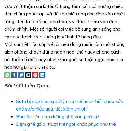
vừa và ít thậm chí là tối. Ở trung tâm, luôn có những chiếc
đèn chùm phức tạp, và để tạo hiệu ứng cho đèn sàn nhiều
tầng, đèn treo tường, đèn bàn, v.v. được thêm vào đèn
chùm chính. Một số người coi việc bổ sung ánh sáng cho
các bức tranh trên tường làsự tinh tế hàng đầu.
Một cái Tết nữa sắp về rồi, nếu đang muốn làm mới không
gian phòng khách đừng ngần ngại thử ngay phong cách
nội thất cổ điển này nhé! Mọi người sẽ thật ngạc nhiên và
hào hứ
ng khi tới chơi nhà đấy.
Bài Viết Liên Quan
Sofa bị sập khung xử lý như thế nào? Giải pháp sửa
ghế sofa hiệu quả, tiết kiệm chi phí
Bao lâu nên bảo dưỡng ghế văn phòng?
Đệm ghế gỗ bị trượt khi ngồi, khắc phục như thế