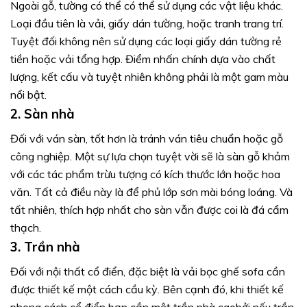
Ngoài gỗ, tường có thể có thể sử dụng các vật liệu khác.
Loại đầu tiên là vải, giấy dán tường, hoặc tranh trang trí.
Tuyệt đối không nên sử dụng các loại giấy dán tường rẻ
tiền hoặc vải tổng hợp. Điểm nhấn chính dựa vào chất
lượng, kết cấu và tuyệt nhiên không phải là một gam màu
nổi bật.
2. Sàn nhà
Đối với ván sàn, tốt hơn là tránh ván tiêu chuẩn hoặc gỗ
công nghiệp. Một sự lựa chọn tuyệt vời sẽ là sàn gỗ khảm
với các tác phẩm trừu tượng có kích thước lớn hoặc hoa
văn. Tất cả điều này là để phủ lớp sơn mài bóng loáng. Và
tất nhiên, thích hợp nhất cho sàn vẫn được coi là đá cẩm
thạch.
3. Trần nhà
Đối với nội thất cổ điển, đặc biệt là vải bọc ghế sofa cần
được thiết kế một cách cầu kỳ. Bên cạnh đó, khi thiết kế
phong cách cổ điển bạn cần một trần nhà caobởi nếu trần