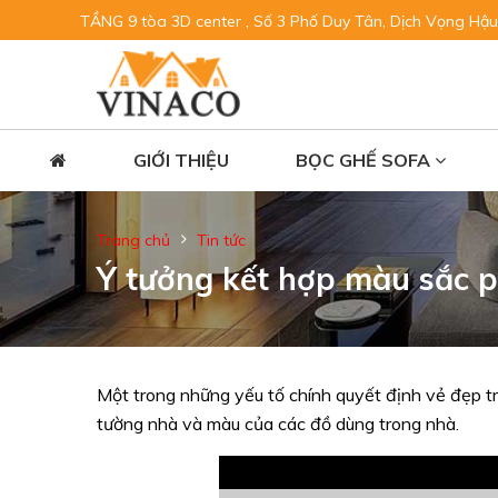
TẦNG 9 tòa 3D center , Số 3 Phố Duy Tân, Dịch Vọng Hậu
GIỚI THIỆU
BỌC GHẾ SOFA
Trang chủ
Tin tức
Ý tưởng kết hợp màu sắc 
Một trong những yếu tố chính quyết định vẻ đẹp tr
tường nhà và màu của các đồ dùng trong nhà.