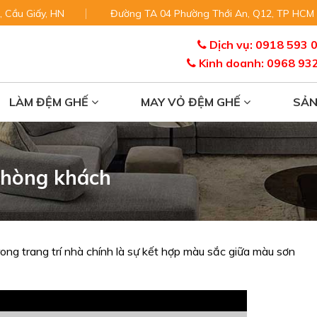
, Cầu Giấy, HN
Đường TA 04 Phường Thới An, Q12, TP HCM
Dịch vụ: 0918 593 
Kinh doanh: 0968 93
LÀM ĐỆM GHẾ
MAY VỎ ĐỆM GHẾ
SẢ
phòng khách
ong trang trí nhà chính là sự kết hợp màu sắc giữa màu sơn