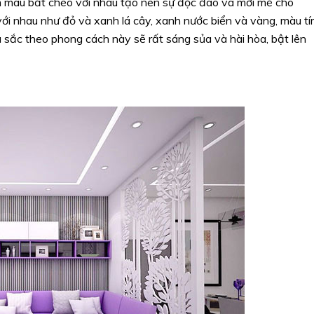
m màu bắt chéo vỡi nhau tạo nên sự độc đáo và mới mẻ cho
ới nhau như đỏ và xanh lá cây, xanh nước biển và vàng, màu t
sắc theo phong cách này sẽ rất sáng sủa và hài hòa, bật lên