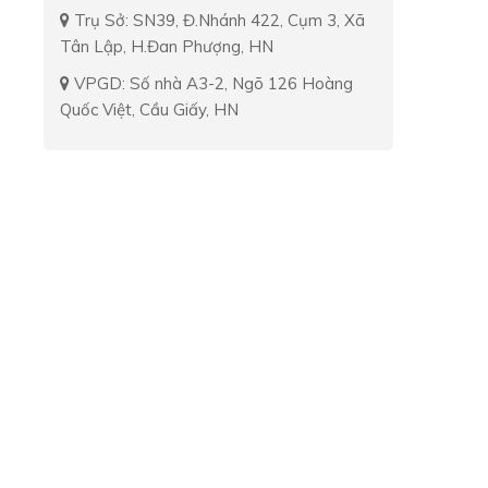
Trụ Sở: SN39, Đ.Nhánh 422, Cụm 3, Xã
Tân Lập, H.Đan Phượng, HN
VPGD: Số nhà A3-2, Ngõ 126 Hoàng
Quốc Việt, Cầu Giấy, HN