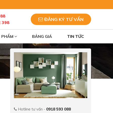
088
ĐĂNG KÝ TƯ VẤN
2 398
N PHẨM
BẢNG GIÁ
TIN TỨC
Hotline tư vấn -
0918 593 088