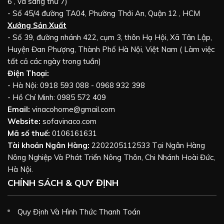
6 , và sáng thứ 7)
- Số 45/4 đường TA04, Phường Thới An, Quận 12 , HCM
Xưởng Sản Xuất
- Số 39, đường nhánh 422, cụm 3, thôn Hạ Hội, Xã Tân Lập,
Huyện Đan Phượng, Thành Phố Hà Nội, Việt Nam ( Làm việc
tất cả các ngày trong tuần)
Điện Thoại:
- Hà Nội: 0918 593 088 - 0968 932 398
- Hồ Chí Minh: 0985 572 409
Email:
vinacohome@gmail.com
Website:
sofavinaco.com
Mã số thuế:
0106161631
Tài khoản Ngân Hàng:
2202205112533 Tại Ngân Hàng
Nông Nghiệp Và Phát Triển Nông Thôn, Chi Nhánh Hoài Đức,
Hà Nội.
CHÍNH SÁCH & QUY ĐỊNH
Quy Định Và Hình Thức Thanh Toán