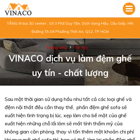
TẦNG 9 tòa 3D center , Số 3 Phố Duy Tân, Dịch Vọng Hậu, Cầu Giấy, HN
Đường TA 04 Phường Thới An, Q12, TP HCM
Trang chủ
Tin tức
VINACO dịch vụ làm đệm ghế
uy tín - chất lượng
Sau một thời gian sử dụng hầu như tất cả các loại ghế và
đệm nội thất đều cần thay thế, phần đệm ghế sofa sẽ
xuất hiện tình trạng bị lúc, xẹp làm cho bề mặt của ghế
xuất hiện những chỗ lồi lõm sẽ mất tính thẩm mỹ của
không gian căn phòng, thay vì tốn thêm một khoản chi phí
khi mua mới ghế sofa thì bạn có thể làm lại phần đệm ghế