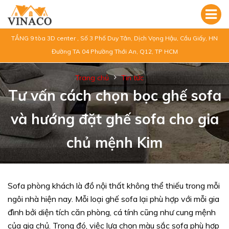
TẦNG 9 tòa 3D center , Số 3 Phố Duy Tân, Dịch Vọng Hậu, Cầu Giấy, HN
Đường TA 04 Phường Thới An, Q12, TP HCM
Trang chủ
Tin tức
Tư vấn cách chọn bọc ghế sofa
và hướng đặt ghế sofa cho gia
chủ mệnh Kim
Sofa phòng khách là đồ nội thất không thể thiếu trong mỗi
ngôi nhà hiện nay. Mỗi loại ghế sofa lại phù hợp với mỗi gia
đình bởi diện tích căn phòng, cá tính cũng như cung mệnh
của gia chủ. Trong đó, việc lựa chọn màu sắc sofa phù hợp