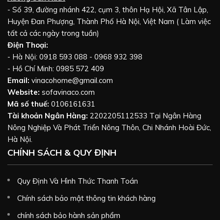
- Số 39, đường nhánh 422, cụm 3, thôn Hạ Hội, Xã Tân Lập,
Huyện Đan Phượng, Thành Phố Hà Nội, Việt Nam ( Làm việc
tất cả các ngày trong tuần)
Điện Thoại:
- Hà Nội: 0918 593 088 - 0968 932 398
- Hồ Chí Minh: 0985 572 409
Email:
vinacohome@gmail.com
Website:
sofavinaco.com
Mã số thuế:
0106161631
Tài khoản Ngân Hàng:
2202205112533 Tại Ngân Hàng
Nông Nghiệp Và Phát Triển Nông Thôn, Chi Nhánh Hoài Đức,
Hà Nội.
CHÍNH SÁCH & QUY ĐỊNH
Quy Định Và Hình Thức Thanh Toán
Chính sách bảo mật thông tin khách hàng
chính sách bảo hành sản phẩm