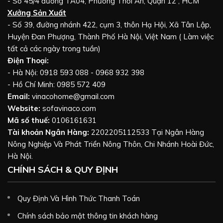
- Số 45/4 đường TA04, Phường Thới An, Quận 12 , HCM
Xưởng Sản Xuất
- Số 39, đường nhánh 422, cụm 3, thôn Hạ Hội, Xã Tân Lập,
Huyện Đan Phượng, Thành Phố Hà Nội, Việt Nam ( Làm việc
tất cả các ngày trong tuần)
Điện Thoại:
- Hà Nội: 0918 593 088 - 0968 932 398
- Hồ Chí Minh: 0985 572 409
Email:
vinacohome@gmail.com
Website:
sofavinaco.com
Mã số thuế:
0106161631
Tài khoản Ngân Hàng:
2202205112533 Tại Ngân Hàng
Nông Nghiệp Và Phát Triển Nông Thôn, Chi Nhánh Hoài Đức,
Hà Nội.
CHÍNH SÁCH & QUY ĐỊNH
Quy Định Và Hình Thức Thanh Toán
Chính sách bảo mật thông tin khách hàng