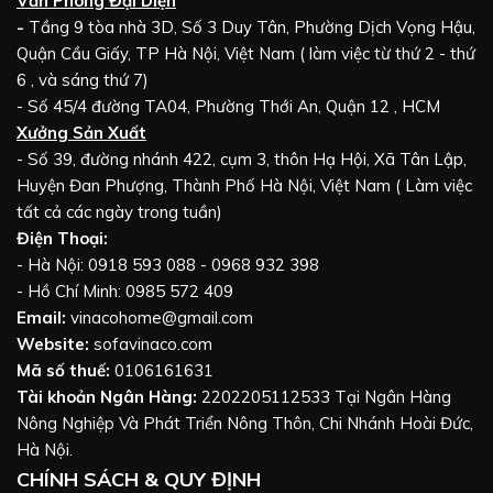
Văn Phòng Đại Diện
-
Tầng 9 tòa nhà 3D, Số 3 Duy Tân, Phường Dịch Vọng Hậu,
Quận Cầu Giấy, TP Hà Nội, Việt Nam ( làm việc từ thứ 2 - thứ
6 , và sáng thứ 7)
- Số 45/4 đường TA04, Phường Thới An, Quận 12 , HCM
Xưởng Sản Xuất
- Số 39, đường nhánh 422, cụm 3, thôn Hạ Hội, Xã Tân Lập,
Huyện Đan Phượng, Thành Phố Hà Nội, Việt Nam ( Làm việc
tất cả các ngày trong tuần)
Điện Thoại:
- Hà Nội: 0918 593 088 - 0968 932 398
- Hồ Chí Minh: 0985 572 409
Email:
vinacohome@gmail.com
Website:
sofavinaco.com
Mã số thuế:
0106161631
Tài khoản Ngân Hàng:
2202205112533 Tại Ngân Hàng
Nông Nghiệp Và Phát Triển Nông Thôn, Chi Nhánh Hoài Đức,
Hà Nội.
CHÍNH SÁCH & QUY ĐỊNH