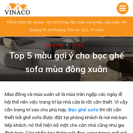
TẦNG 9 tòa 3D center , Số 3 Phố Duy Tân, Dịch Vọng Hậu, Cầu Giấy, HN
Đường TA 04 Phường Thới An, Q12, TP HCM
Trang chủ
Tin tức
Top 5 màu gợi ý cho bọc ghế
sofa mùa đông xuân
Mùa đông và mùa xuân sẽ là mùa tràn ngập các ngày lễ
hội thế nên việc trang trí lại nhà cửa là rất cần thiết. Vì vậy
cần trang trí sao cho phù hợp.
Bọc ghế sofa
thì rất cần
thiết bởi ghế sofa được đặt tại phòng khách là nơi mà bạn
tiếp khách, nó thể hiện bộ mặt cho căn nhà cũng như gia
định bạn. Góp phần tạo thêm nét đẹp, sang trọng, mới mẻ