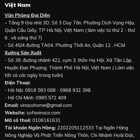
Việt Nam
Văn Phòng Đại Diện
-
Tầng 9 tòa nhà 3D, Số 3 Duy Tân, Phường Dịch Vọng Hậu,
Quận Cầu Giấy, TP Hà Nội, Việt Nam ( làm việc từ thứ 2 - thứ
6 , và sáng thứ 7)
- Số 45/4 đường TA04, Phường Thới An, Quận 12 , HCM
Xưởng Sản Xuất
- Số 39, đường nhánh 422, cụm 3, thôn Hạ Hội, Xã Tân Lập,
Huyện Đan Phượng, Thành Phố Hà Nội, Việt Nam ( Làm việc
tất cả các ngày trong tuần)
Điện Thoại:
- Hà Nội: 0918 593 088 - 0968 932 398
- Hồ Chí Minh: 0985 572 409
Email:
vinacohome@gmail.com
Website:
sofavinaco.com
Mã số thuế:
0106161631
Tài khoản Ngân Hàng:
2202205112533 Tại Ngân Hàng
Nông Nghiệp Và Phát Triển Nông Thôn, Chi Nhánh Hoài Đức,