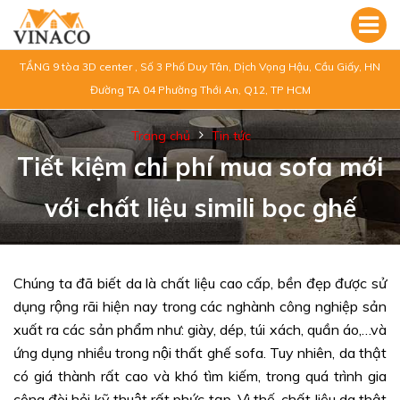
TẦNG 9 tòa 3D center , Số 3 Phố Duy Tân, Dịch Vọng Hậu, Cầu Giấy, HN
Đường TA 04 Phường Thới An, Q12, TP HCM
Trang chủ
Tin tức
Tiết kiệm chi phí mua sofa mới
với chất liệu simili bọc ghế
Chúng ta đã biết da là chất liệu cao cấp, bền đẹp được sử
dụng rộng rãi hiện nay trong các nghành công nghiệp sản
xuất ra các sản phẩm như: giày, dép, túi xách, quần áo,…và
ứng dụng nhiều trong nội thất ghế sofa. Tuy nhiên, da thật
có giá thành rất cao và khó tìm kiếm, trong quá trình gia
công đòi hỏi kỹ thuật rất phức tạp. Vì thế, chất liệu da thật