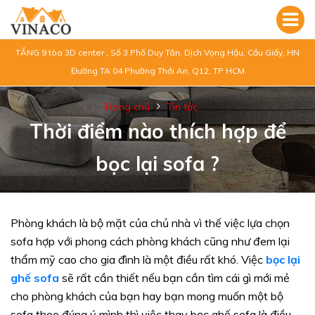
TẦNG 9 tòa 3D center , Số 3 Phố Duy Tân, Dịch Vọng Hậu, Cầu Giấy, HN
Đường TA 04 Phường Thới An, Q12, TP HCM
Trang chủ
Tin tức
Thời điểm nào thích hợp để
bọc lại sofa ?
Phòng khách là bộ mặt của chủ nhà vì thế việc lựa chọn
sofa hợp với phong cách phòng khách cũng như đem lại
thẩm mỹ cao cho gia đình là một điều rất khó. Việc
bọc lại
ghế sofa
sẽ rất cần thiết nếu bạn cần tìm cái gì mới mẻ
cho phòng khách của bạn hay bạn mong muốn một bộ
sofa theo đúng ý mình thì việc thay bọc ghế sofa là điều