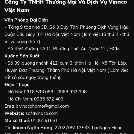
Công Ty TNHH Thương Mại Và Dịch Vụ Vinaco
Việt Nam
Văn Phòng Đại Diện
-
Tầng 9 tòa nhà 3D, Số 3 Duy Tân, Phường Dịch Vọng Hậu,
Quận Cầu Giấy, TP Hà Nội, Việt Nam ( làm việc từ thứ 2 - thứ
6 , và sáng thứ 7)
- Số 45/4 đường TA04, Phường Thới An, Quận 12 , HCM
Xưởng Sản Xuất
- Số 39, đường nhánh 422, cụm 3, thôn Hạ Hội, Xã Tân Lập,
Huyện Đan Phượng, Thành Phố Hà Nội, Việt Nam ( Làm việc
tất cả các ngày trong tuần)
Điện Thoại:
- Hà Nội: 0918 593 088 - 0968 932 398
- Hồ Chí Minh: 0985 572 409
Email:
vinacohome@gmail.com
Website:
sofavinaco.com
Mã số thuế:
0106161631
Tài khoản Ngân Hàng:
2202205112533 Tại Ngân Hàng