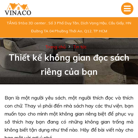
TẦNG 9 tòa 3D center , Số 3 Phố Duy Tân, Dịch Vọng Hậu, Cầu Giấy, HN
Đường TA 04 Phường Thới An, Q12, TP HCM
Trang chủ
Tin tức
Thiết kế không gian đọc sách
riêng của bạn
Bạn là một người yêu sách, một người thích đọc và thích
con chữ. Thay vì phải đến nhà sách hay các thư viện, bạn
muốn tạo cho mình một không gian riêng biệt để phục vụ
sở thích hay bạn đang có những không gian trống mà
không biết tận dụng như thế nào. Hãy để bài viết này cho
bạn một vài gợi ý nhé.