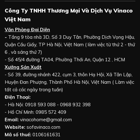
Công Ty TNHH Thương Mại Và Dịch Vụ Vinaco
Việt Nam
Văn Phòng Đại Diện
-
Tầng 9 tòa nhà 3D, Số 3 Duy Tân, Phường Dịch Vọng Hậu,
Quận Cầu Giấy, TP Hà Nội, Việt Nam ( làm việc từ thứ 2 - thứ
6 , và sáng thứ 7)
- Số 45/4 đường TA04, Phường Thới An, Quận 12 , HCM
Xưởng Sản Xuất
- Số 39, đường nhánh 422, cụm 3, thôn Hạ Hội, Xã Tân Lập,
Huyện Đan Phượng, Thành Phố Hà Nội, Việt Nam ( Làm việc
tất cả các ngày trong tuần)
Điện Thoại:
- Hà Nội: 0918 593 088 - 0968 932 398
- Hồ Chí Minh: 0985 572 409
Email:
vinacohome@gmail.com
Website:
sofavinaco.com
Mã số thuế:
0106161631