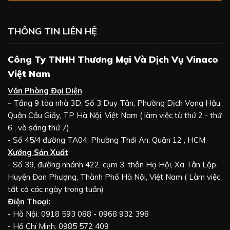
THÔNG TIN LIÊN HỆ
Công Ty TNHH Thương Mại Và Dịch Vụ Vinaco
Việt Nam
Văn Phòng Đại Diện
-
Tầng 9 tòa nhà 3D, Số 3 Duy Tân, Phường Dịch Vọng Hậu,
Quận Cầu Giấy, TP Hà Nội, Việt Nam ( làm việc từ thứ 2 - thứ
6 , và sáng thứ 7)
- Số 45/4 đường TA04, Phường Thới An, Quận 12 , HCM
Xưởng Sản Xuất
- Số 39, đường nhánh 422, cụm 3, thôn Hạ Hội, Xã Tân Lập,
Huyện Đan Phượng, Thành Phố Hà Nội, Việt Nam ( Làm việc
tất cả các ngày trong tuần)
Điện Thoại:
- Hà Nội: 0918 593 088 - 0968 932 398
- Hồ Chí Minh: 0985 572 409