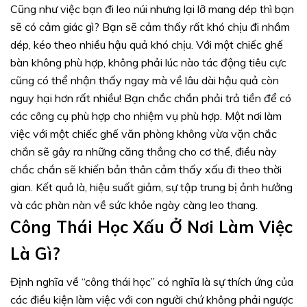
Cũng như việc bạn đi leo núi nhưng lại lỡ mang dép thì bạn
sẽ có cảm giác gì? Bạn sẽ cảm thấy rất khó chịu đi nhầm
dép, kéo theo nhiều hậu quả khó chịu. Với một chiếc ghế
bàn không phù hợp, không phải lúc nào tác động tiêu cực
cũng có thể nhận thấy ngay mà về lâu dài hậu quả còn
nguy hại hơn rất nhiều! Bạn chắc chắn phải trả tiền để có
các công cụ phù hợp cho nhiệm vụ phù hợp. Một nơi làm
việc với một chiếc ghế văn phòng không vừa vặn chắc
chắn sẽ gây ra những căng thẳng cho cơ thể, điều này
chắc chắn sẽ khiến bản thân cảm thấy xấu đi theo thời
gian. Kết quả là, hiệu suất giảm, sự tập trung bị ảnh hưởng
và các phàn nàn về sức khỏe ngày càng leo thang.
Công Thái Học Xấu Ở Nơi Làm Việc
Là Gì?
Định nghĩa về “công thái học” có nghĩa là sự thích ứng của
các điều kiện làm việc với con người chứ không phải ngược