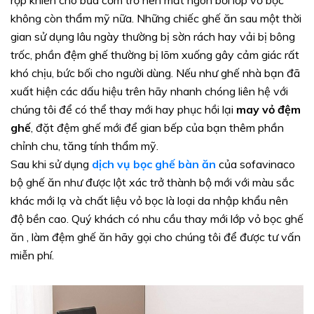
rộp khiến cho bữa cơm trở nên mất ngon bởi lớp vỏ bọc
không còn thẩm mỹ nữa. Những chiếc ghế ăn sau một thời
gian sử dụng lâu ngày thường bị sờn rách hay vải bị bông
trốc, phần đệm ghế thường bị lõm xuống gây cảm giác rất
khó chịu, bức bối cho người dùng. Nếu như ghế nhà bạn đã
xuất hiện các dấu hiệu trên hãy nhanh chóng liên hệ với
chúng tôi để có thể thay mới hay phục hồi lại
may vỏ đệm
ghế
, đặt đệm ghế mới để gian bếp của bạn thêm phần
chỉnh chu, tăng tính thẩm mỹ.
Sau khi sử dụng
dịch vụ bọc ghế bàn ăn
của sofavinaco
bộ ghế ăn như được lột xác trở thành bộ mới với màu sắc
khác mới lạ và chất liệu vỏ bọc là loại da nhập khẩu nên
độ bền cao. Quý khách có nhu cầu thay mới lớp vỏ bọc ghế
ăn , làm đệm ghế ăn hãy gọi cho chúng tôi để được tư vấn
miễn phí.