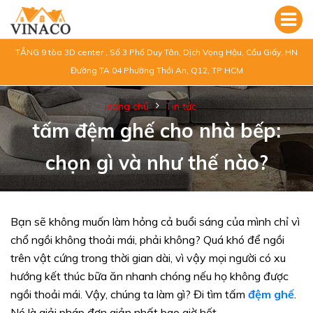
TẦNG 9 tòa 3D center , Số 3 Phố Duy Tân, Dịch Vọng Hậu, Cầu Giấy, HN
Đường TA 04 Phường Thới An, Q12, TP HCM
Trang chủ
Tin tức
tấm đệm ghế cho nhà bếp:
chọn gì và như thế nào?
Bạn sẽ không muốn làm hỏng cả buổi sáng của mình chỉ vì
chổ ngồi không thoải mái, phải không? Quá khó để ngồi
trên vật cứng trong thời gian dài, vì vậy mọi người có xu
hướng kết thúc bữa ăn nhanh chóng nếu họ không được
ngồi thoải mái. Vậy, chúng ta làm gì? Đi tìm tấm
đệm ghế
.
Nó là giải pháp đơn giản nhất bao giờ hết.