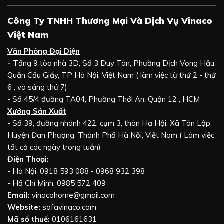
Công Ty TNHH Thương Mại Và Dịch Vụ Vinaco
Việt Nam
Văn Phòng Đại Diện
-
Tầng 9 tòa nhà 3D, Số 3 Duy Tân, Phường Dịch Vọng Hậu,
Quận Cầu Giấy, TP Hà Nội, Việt Nam ( làm việc từ thứ 2 - thứ
6 , và sáng thứ 7)
- Số 45/4 đường TA04, Phường Thới An, Quận 12 , HCM
Xưởng Sản Xuất
- Số 39, đường nhánh 422, cụm 3, thôn Hạ Hội, Xã Tân Lập,
Huyện Đan Phượng, Thành Phố Hà Nội, Việt Nam ( Làm việc
tất cả các ngày trong tuần)
Điện Thoại:
- Hà Nội: 0918 593 088 - 0968 932 398
- Hồ Chí Minh: 0985 572 409
Email:
vinacohome@gmail.com
Website:
sofavinaco.com
Mã số thuế:
0106161631