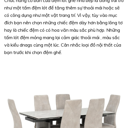
Chức năng cơ bản của đệm lót ghế nhà bếp là đóng vai trò
như một tấm đệm lót để tăng thêm sự thoải mái hoặc sẽ
có công dụng như một vật trang trí. Vì vậy, tùy vào mục
đích bạn nên chọn những chiếc đệm dày hơn bằng lông tơ
hay là chiếc đệm có có hoa văn màu sắc phù hợp. Những
tấm lót đệm mỏng mang lại cảm giác thoải mái , màu sắc
và kiểu dnags cùng một lúc. Cân nhắc loại đồ nội thất của
bạn trước khi chọn đệm ghế.