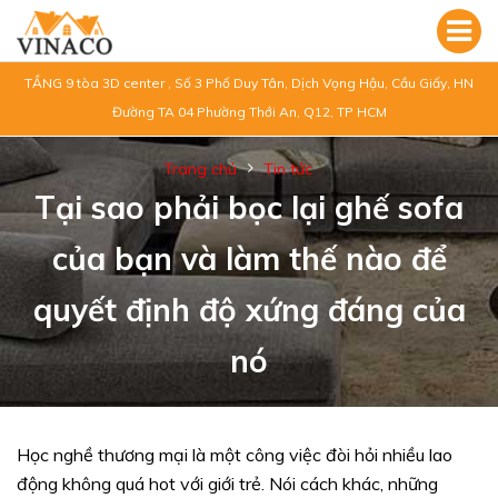
TẦNG 9 tòa 3D center , Số 3 Phố Duy Tân, Dịch Vọng Hậu, Cầu Giấy, HN
Đường TA 04 Phường Thới An, Q12, TP HCM
Trang chủ
Tin tức
Tại sao phải bọc lại ghế sofa
của bạn và làm thế nào để
quyết định độ xứng đáng của
nó
Học nghề thương mại là một công việc đòi hỏi nhiều lao
động không quá hot với giới trẻ. Nói cách khác, những