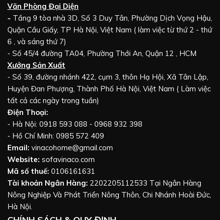
Văn Phòng Đại Diện
-
Tầng 9 tòa nhà 3D, Số 3 Duy Tân, Phường Dịch Vọng Hậu,
Quận Cầu Giấy, TP Hà Nội, Việt Nam ( làm việc từ thứ 2 - thứ
6 , và sáng thứ 7)
- Số 45/4 đường TA04, Phường Thới An, Quận 12 , HCM
Xưởng Sản Xuất
- Số 39, đường nhánh 422, cụm 3, thôn Hạ Hội, Xã Tân Lập,
Huyện Đan Phượng, Thành Phố Hà Nội, Việt Nam ( Làm việc
tất cả các ngày trong tuần)
Điện Thoại:
- Hà Nội: 0918 593 088 - 0968 932 398
- Hồ Chí Minh: 0985 572 409
Email:
vinacohome@gmail.com
Website:
sofavinaco.com
Mã số thuế:
0106161631
Tài khoản Ngân Hàng:
2202205112533 Tại Ngân Hàng
Nông Nghiệp Và Phát Triển Nông Thôn, Chi Nhánh Hoài Đức,
Hà Nội.
CHÍNH SÁCH & QUY ĐỊNH