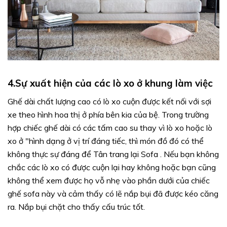
4.Sự xuất hiện của các lò xo ở khung làm việc
Ghế dài chất lượng cao có lò xo cuộn được kết nối với sợi
xe theo hình hoa thị ở phía bên kia của bệ. Trong trường
hợp chiếc ghế dài có các tấm cao su thay vì lò xo hoặc lò
xo ở "hình dạng ở vị trí đáng tiếc, thì món đồ đó có thể
không thực sự đáng để Tân trang lại Sofa . Nếu bạn không
chắc các lò xo có được cuộn lại hay không hoặc bạn cũng
không thể xem được họ vỗ nhẹ vào phần dưới của chiếc
ghế sofa này và cảm thấy có lẽ nắp bụi đã được kéo căng
ra. Nắp bụi chặt cho thấy cấu trúc tốt.