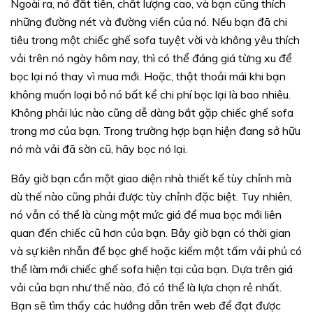
Ngoài ra, nó đắt tiền, chất lượng cao, và bạn cũng thích
những đường nét và đường viền của nó. Nếu bạn đã chi
tiêu trong một chiếc ghế sofa tuyệt vời và không yêu thích
vải trên nó ngày hôm nay, thì có thể đáng giá từng xu để
bọc lại nó thay vì mua mới. Hoặc, thật thoải mái khi bạn
không muốn loại bỏ nó bất kể chi phí bọc lại là bao nhiêu.
Không phải lúc nào cũng dễ dàng bắt gặp chiếc ghế sofa
trong mơ của bạn. Trong trường hợp bạn hiện đang sở hữu
nó mà vải đã sờn cũ, hãy bọc nó lại.
Bây giờ bạn cần một giao diện nhà thiết kế tùy chỉnh mà
dù thế nào cũng phải được tùy chỉnh đặc biệt. Tuy nhiên,
nó vẫn có thể là cùng một mức giá để mua bọc mới liên
quan đến chiếc cũ hơn của bạn. Bây giờ bạn có thời gian
và sự kiên nhẫn để bọc ghế hoặc kiếm một tấm vải phủ có
thể làm mới chiếc ghế sofa hiện tại của bạn. Dựa trên giá
vải của bạn như thế nào, đó có thể là lựa chọn rẻ nhất.
Bạn sẽ tìm thấy các hướng dẫn trên web để đạt được