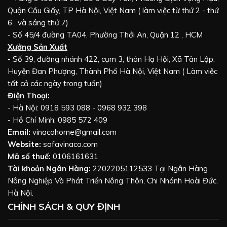
Quận Cầu Giấy, TP Hà Nội, Việt Nam ( làm việc từ thứ 2 - thứ
6 , và sáng thứ 7)
- Số 45/4 đường TA04, Phường Thới An, Quận 12 , HCM
Xưởng Sản Xuất
- Số 39, đường nhánh 422, cụm 3, thôn Hạ Hội, Xã Tân Lập,
Huyện Đan Phượng, Thành Phố Hà Nội, Việt Nam ( Làm việc
tất cả các ngày trong tuần)
Điện Thoại:
- Hà Nội: 0918 593 088 - 0968 932 398
- Hồ Chí Minh: 0985 572 409
Email:
vinacohome@gmail.com
Website:
sofavinaco.com
Mã số thuế:
0106161631
Tài khoản Ngân Hàng:
2202205112533 Tại Ngân Hàng
Nông Nghiệp Và Phát Triển Nông Thôn, Chi Nhánh Hoài Đức,
Hà Nội.
CHÍNH SÁCH & QUY ĐỊNH