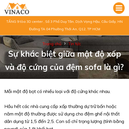
TẦNG 9 tòa 3D center , Số 3 Phố Duy Tân, Dịch Vọng Hậu, Cầu Giấy, HN
Đường TA 04 Phường Thới An, Q12, TP HCM
Trang chủ
Tin tức
Sự khác biệt giữa mật độ xốp
và độ cứng của đệm sofa là gì?
Mỗi mật độ bọt có nhiều loại với độ cứng khác nhau.
Hầu hết các nhà cung cấp xốp thường dự trữ bốn hoặc
năm mật độ thường được sử dụng cho đệm ghế nội thất
dân dụng từ 1,5 đến 2,5. Con số chỉ trọng lượng (tính bằng
pound) của 1 ft khối bọt.