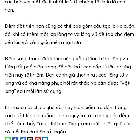
cao hơn với mật độ ít nhất là 2.0. nhưng tốt hơn là cao
hơn.
Đệm đắt tiền hơn cũng có thể bao gồm cấu tạo lò xo cuộn,
đôi khi có thêm một lớp lông tơ và lông vũ để tạo cho đệm
bền lâu với cảm giác mềm mại hơn.
Đệm sang trọng được làm riêng bằng lông tơ và lông vũ
từng rất phổ biến trong đồ nội thất cao cấp từ lâu, nhưng
hiện nay rất hiếm. Bên cạnh giá thành rất cao, lông tơ v
lông vũ có khả năng phục hồi rất thấp và cần được “vặt
lông” sau mỗi lần sử dụng.
Khi mua một chiếc ghế dài, hãy luôn kiểm tra đệm bằng
cách đặt lên hạ xuống.Theo nguyên tắc chung nếu đệm
ghế cảm thấy “nhẹ” thì bạn đang xem một chiếc ghế dài
có tuổi thọ dự kiến ​​rất ngắn.