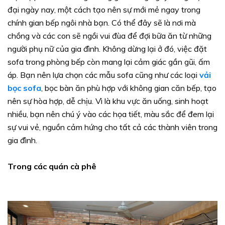
đại ngày nay, một cách tạo nên sự mới mẻ ngay trong
chính gian bếp ngôi nhà bạn. Có thể đây sẽ là nơi mà
chồng và các con sẽ ngồi vui đùa để đợi bữa ăn từ những
người phụ nữ của gia đình. Không dừng lại ở đó, việc đặt
sofa trong phòng bếp còn mang lại cảm giác gần gũi, ấm
áp. Bạn nên lựa chọn các mẫu sofa cũng như các loại
vải
bọc sofa
, bọc bàn ăn phù hợp với không gian căn bếp, tạo
nên sự hòa hợp, dễ chịu. Vì là khu vực ăn uống, sinh hoạt
nhiều, bạn nên chú ý vào các họa tiết, màu sắc để đem lại
sự vui vẻ, nguồn cảm hứng cho tất cả các thành viên trong
gia đình.
Trong các quán cà phê