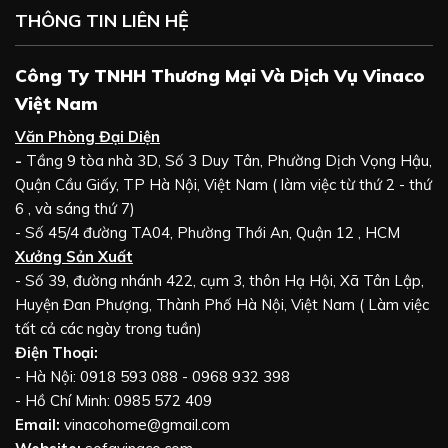
THÔNG TIN LIÊN HỆ
Công Ty TNHH Thương Mại Và Dịch Vụ Vinaco
Việt Nam
Văn Phòng Đại Diện
-
Tầng 9 tòa nhà 3D, Số 3 Duy Tân, Phường Dịch Vọng Hậu,
Quận Cầu Giấy, TP Hà Nội, Việt Nam ( làm việc từ thứ 2 - thứ
6 , và sáng thứ 7)
- Số 45/4 đường TA04, Phường Thới An, Quận 12 , HCM
Xưởng Sản Xuất
- Số 39, đường nhánh 422, cụm 3, thôn Hạ Hội, Xã Tân Lập,
Huyện Đan Phượng, Thành Phố Hà Nội, Việt Nam ( Làm việc
tất cả các ngày trong tuần)
Điện Thoại:
- Hà Nội: 0918 593 088 - 0968 932 398
- Hồ Chí Minh: 0985 572 409
Email:
vinacohome@gmail.com