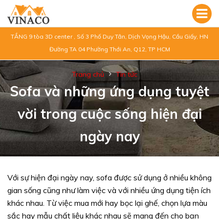
TẦNG 9 tòa 3D center , Số 3 Phố Duy Tân, Dịch Vọng Hậu, Cầu Giấy, HN
Đường TA 04 Phường Thới An, Q12, TP HCM
Trang chủ
Tin tức
Sofa và những ứng dụng tuyệt
vời trong cuộc sống hiện đại
ngày nay
Với sự hiện đại ngày nay, sofa được sử dụng ở nhiều không
gian sống cũng như làm việc và với nhiều ứng dụng tiện ích
khác nhau. Từ việc mua mới hay bọc lại ghế, chọn lựa màu
sắc hay mẫu chất liệu khác nhau sẽ mang đến cho bạn