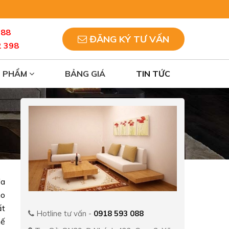
088
ĐĂNG KÝ TƯ VẤN
2 398
N PHẨM
BẢNG GIÁ
TIN TỨC
fa
ho
ất
Hotline tư vấn -
0918 593 088
hế