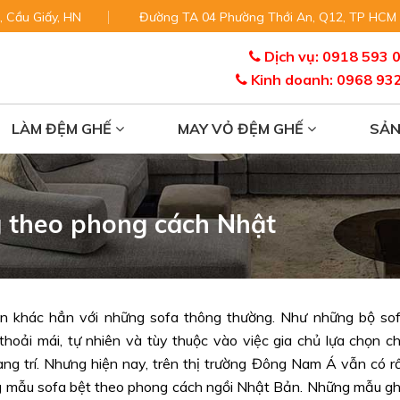
, Cầu Giấy, HN
Đường TA 04 Phường Thới An, Q12, TP HCM
Dịch vụ: 0918 593 
Kinh doanh: 0968 93
LÀM ĐỆM GHẾ
MAY VỎ ĐỆM GHẾ
SẢ
g theo phong cách Nhật
lùn khác hẳn với những sofa thông thường. Như những bộ so
thoải mái, tự nhiên và tùy thuộc vào việc gia chủ lựa chọn c
g trí. Nhưng hiện nay, trên thị trường Đông Nam Á vẫn có r
ững mẫu sofa bệt theo phong cách ngồi Nhật Bản. Những mẫu g