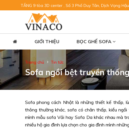
TẦNG 9 tòa 3D center , Số 3 Phố Duy Tân, Dịch Vọng Hậu
GIỚI THIỆU
BỌC GHẾ SOFA
Trang chủ
Tin tức
Sofa ngồi bệt truyền thốn
Sofa phong cách Nhật là những thiết kế thấp, 
thông thường khác, sofa có chân thấp, kiểu ngồi 
mình mẫu sofa Vải hay Sofa Da khác nhau mà tran
nhiều hộ gia đình lựa chọn cho gia đình mình nh