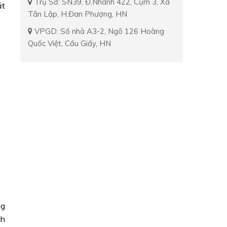
Trụ Sở: SN39, Đ.Nhánh 422, Cụm 3, Xã
ặt
Tân Lập, H.Đan Phượng, HN
VPGD: Số nhà A3-2, Ngõ 126 Hoàng
Quốc Việt, Cầu Giấy, HN
ng
ch