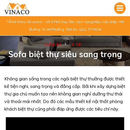
TẦNG 9 tòa 3D center , Số 3 Phố Duy Tân, Dịch Vọng Hậu, Cầu Giấy, HN
Đường TA 04 Phường Thới An, Q12, TP HCM
Trang chủ
Tin tức
Sofa biệt thự siêu sang trọng
Không gian sống trong các ngôi biệt thự thường được thiết
kế tiện nghi, sang trọng và đẳng cấp. Bởi khi xây dựng biệt
thự gia chủ muốn tạo nên không gian nghỉ dưỡng thư thái
và thoải mái nhất. Do đó các mẫu thiết kế nội thất phòng
khách biệt thự cũng phải đáp ứng được các tiêu chí này.