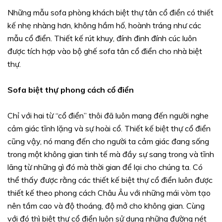
Những mẫu sofa phòng khách biệt thự tân cổ điển có thiết
kế nhẹ nhàng hơn, không hầm hố, hoành tráng như các
mẫu cổ điển. Thiết kế rút khuy, đính đinh đính cúc luôn
được tích hợp vào bộ ghế sofa tân cổ điển cho nhà biệt
thự.
Sofa biệt thự phong cách cổ điển
Chỉ với hai từ “cổ điển” thôi đã luôn mang đến người nghe
cảm giác tĩnh lặng và sự hoài cổ. Thiết kế biệt thự cổ điển
cũng vậy, nó mang đến cho người ta cảm giác đang sống
trong một không gian tinh tế mà đầy sự sang trong và tĩnh
lãng từ những gì đó mà thời gian để lại cho chúng ta. Có
thể thấy được rằng các thiết kế biệt thự cổ điển luôn được
thiết kế theo phong cách Châu Âu với những mái vòm tạo
nên tầm cao và độ thoáng, độ mở cho không gian. Cùng
với đó thì biệt thự cổ điển luôn sử dụng những đường nét