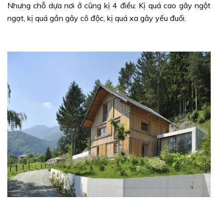
Nhưng chỗ dựa nơi ở cũng kị 4 điều: Kị quá cao gây ngột
ngạt, kị quá gần gây cô độc, kị quá xa gây yếu đuối.