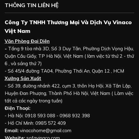
THÔNG TIN LIÊN HỆ
Công Ty TNHH Thương Mại Và Dịch Vụ Vinaco
Việt Nam
Văn Phòng Đại Diện
-
Tầng 9 tòa nhà 3D, Số 3 Duy Tân, Phường Dịch Vọng Hậu,
Quận Cầu Giấy, TP Hà Nội, Việt Nam ( làm việc từ thứ 2 - thứ
6 , và sáng thứ 7)
- Số 45/4 đường TA04, Phường Thới An, Quận 12 , HCM
Xưởng Sản Xuất
- Số 39, đường nhánh 422, cụm 3, thôn Hạ Hội, Xã Tân Lập,
Huyện Đan Phượng, Thành Phố Hà Nội, Việt Nam ( Làm việc
tất cả các ngày trong tuần)
Điện Thoại:
- Hà Nội: 0918 593 088 - 0968 932 398
- Hồ Chí Minh: 0985 572 409
Email:
vinacohome@gmail.com
Website:
sofavinaco.com