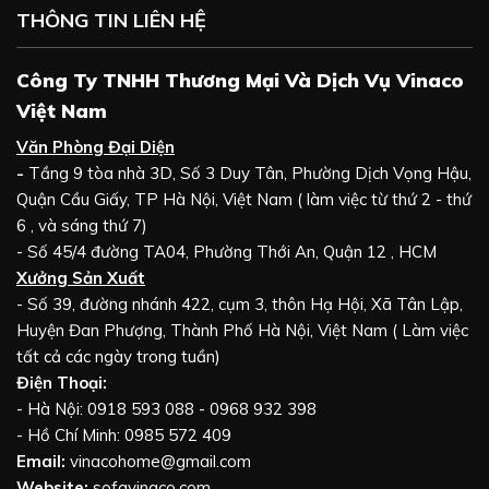
THÔNG TIN LIÊN HỆ
Công Ty TNHH Thương Mại Và Dịch Vụ Vinaco
Việt Nam
Văn Phòng Đại Diện
-
Tầng 9 tòa nhà 3D, Số 3 Duy Tân, Phường Dịch Vọng Hậu,
Quận Cầu Giấy, TP Hà Nội, Việt Nam ( làm việc từ thứ 2 - thứ
6 , và sáng thứ 7)
- Số 45/4 đường TA04, Phường Thới An, Quận 12 , HCM
Xưởng Sản Xuất
- Số 39, đường nhánh 422, cụm 3, thôn Hạ Hội, Xã Tân Lập,
Huyện Đan Phượng, Thành Phố Hà Nội, Việt Nam ( Làm việc
tất cả các ngày trong tuần)
Điện Thoại:
- Hà Nội: 0918 593 088 - 0968 932 398
- Hồ Chí Minh: 0985 572 409
Email:
vinacohome@gmail.com
Website:
sofavinaco.com