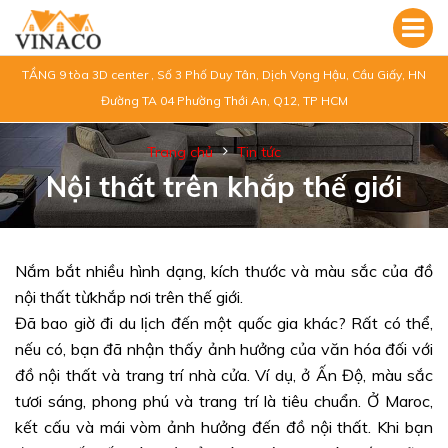
TẦNG 9 tòa 3D center , Số 3 Phố Duy Tân, Dịch Vọng Hậu, Cầu Giấy, HN
Đường TA 04 Phường Thới An, Q12, TP HCM
Trang chủ
Tin tức
Nội thất trên khắp thế giới
Nắm bắt nhiều hình dạng, kích thước và màu sắc của đồ
nội thất từ​khắp nơi trên thế giới.
Đã bao giờ đi du lịch đến một quốc gia khác? Rất có thể,
nếu có, bạn đã nhận thấy ảnh hưởng của văn hóa đối với
đồ nội thất và trang trí nhà cửa. Ví dụ, ở Ấn Độ, màu sắc
tươi sáng, phong phú và trang trí là tiêu chuẩn. Ở Maroc,
kết cấu và mái vòm ảnh hưởng đến đồ nội thất. Khi bạn