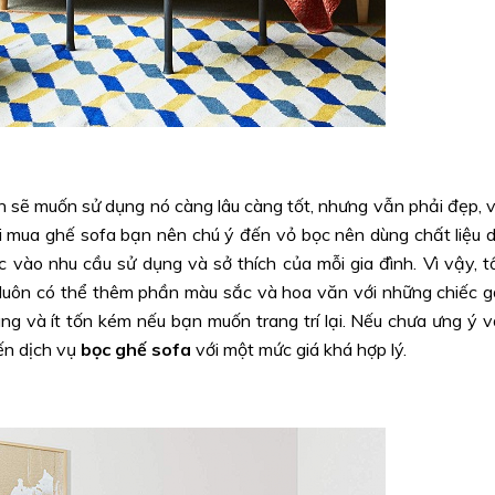
ạn sẽ muốn sử dụng nó càng lâu càng tốt, nhưng vẫn phải đẹp, 
khi mua ghế sofa bạn nên chú ý đến vỏ bọc nên dùng chất liệu 
ộc vào nhu cầu sử dụng và sở thích của mỗi gia đình. Vì vậy, t
n luôn có thể thêm phần màu sắc và hoa văn với những chiếc g
dàng và ít tốn kém nếu bạn muốn trang trí lại. Nếu chưa ưng ý v
đến dịch vụ
bọc ghế sofa
với một mức giá khá hợp lý.