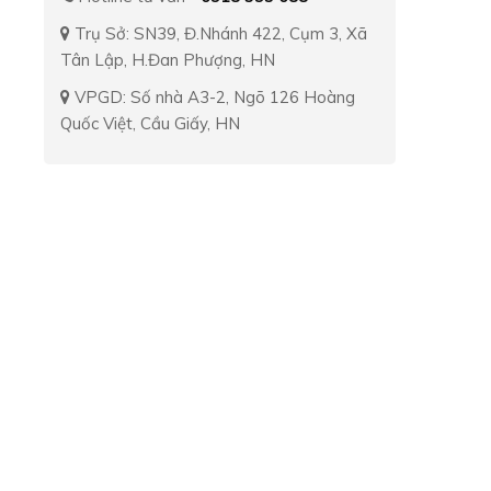
Trụ Sở: SN39, Đ.Nhánh 422, Cụm 3, Xã
Tân Lập, H.Đan Phượng, HN
VPGD: Số nhà A3-2, Ngõ 126 Hoàng
Quốc Việt, Cầu Giấy, HN