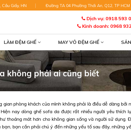
, Cầu Giấy, HN
Đường TA 04 Phường Thới An, Q12, TP HCM
Dịch vụ: 0918 593 
Kinh doanh: 0968 93
LÀM ĐỆM GHẾ
MAY VỎ ĐỆM GHẾ
SẢ
a không phải ai cũng biết
 gian phòng khách của mình không phải là điều dễ dàng bởi 
 Hiện nay dòng ghế sofa da được rất nhiều người yêu thích l
như thoáng mát hơn cho không gian sống và người sử dụng. 
 bạn, bạn cần phải chú ý đến những yếu tố sau đây, những y