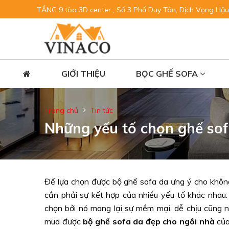
TẦNG 9 tòa 3D center , Số 3 Phố Duy Tân, Dịch Vọng Hậu
GIỚI THIỆU
BỌC GHẾ SOFA
Trang chủ
Tin tức
Những yếu tố chọn ghế sof
Để lựa chọn được bộ ghế sofa da ưng ý cho không
cần phải sự kết hợp của nhiều yếu tố khác nhau.
chọn bởi nó mang lại sự mềm mại, dễ chịu cũng 
mua được
bộ ghế sofa da đẹp cho ngôi nhà
của