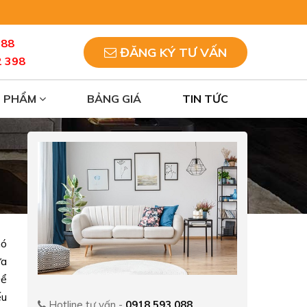
088
ĐĂNG KÝ TƯ VẤN
2 398
N PHẨM
BẢNG GIÁ
TIN TỨC
nó
ựa
Để
ếu
Hotline tư vấn -
0918 593 088