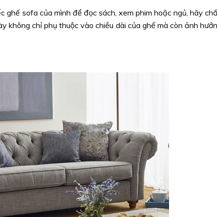
iếc ghế sofa của mình để đọc sách, xem phim hoặc ngủ, hãy ch
ày không chỉ phụ thuộc vào chiều dài của ghế mà còn ảnh hưở