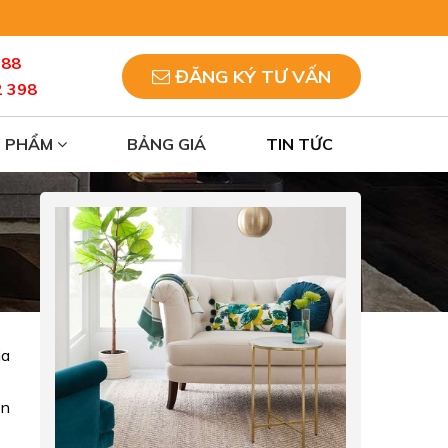
088
ĐĂNG KÝ TƯ VẤN
2 398
N PHẨM
BẢNG GIÁ
TIN TỨC
ia
ạn