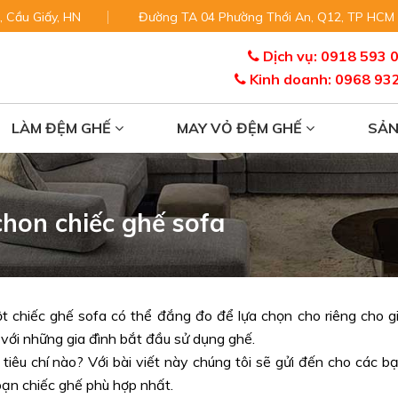
, Cầu Giấy, HN
Đường TA 04 Phường Thới An, Q12, TP HCM
Dịch vụ: 0918 593 
Kinh doanh: 0968 93
LÀM ĐỆM GHẾ
MAY VỎ ĐỆM GHẾ
SẢ
chon chiếc ghế sofa
 chiếc ghế sofa có thể đắng đo để lựa chọn cho riêng cho g
 với những gia đình bắt đầu sử dụng ghế.
tiêu chí nào? Với bài viết này chúng tôi sẽ gửi đến cho các b
bạn chiếc ghế phù hợp nhất.