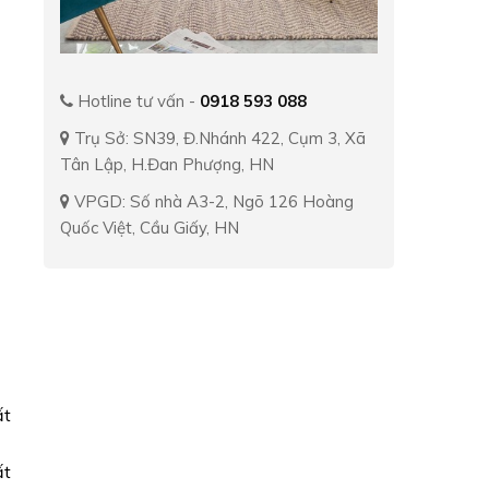
Hotline tư vấn -
0918 593 088
Trụ Sở: SN39, Đ.Nhánh 422, Cụm 3, Xã
Tân Lập, H.Đan Phượng, HN
VPGD: Số nhà A3-2, Ngõ 126 Hoàng
Quốc Việt, Cầu Giấy, HN
ất
ất