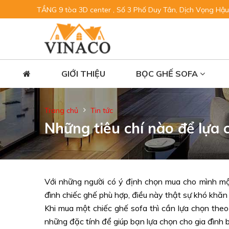
TẦNG 9 tòa 3D center , Số 3 Phố Duy Tân, Dịch Vọng Hậu
GIỚI THIỆU
BỌC GHẾ SOFA
Trang chủ
Tin tức
Những tiêu chí nào để lựa 
Với những người có ý định chọn mua cho mình một
đình chiếc ghế phù hợp, điều này thật sự khó khăn
Khi mua một chiếc ghế sofa thì cần lựa chọn theo 
những đặc tính để giúp bạn lựa chọn cho gia đình 