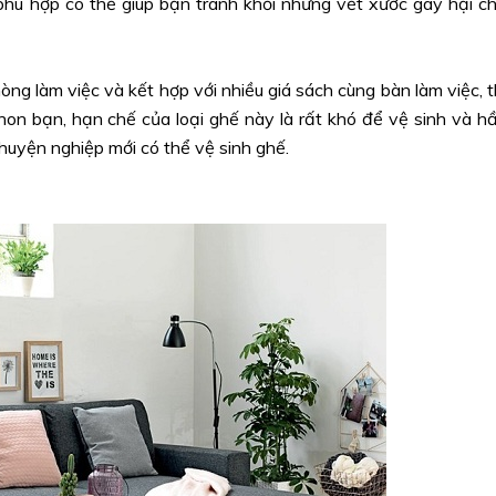
 phù hợp có thể giúp bạn tránh khỏi những vết xước gây hại c
ng làm việc và kết hợp với nhiều giá sách cùng bàn làm việc, t
chon bạn, hạn chế của loại ghế này là rất khó để vệ sinh và h
huyện nghiệp mới có thể vệ sinh ghế.