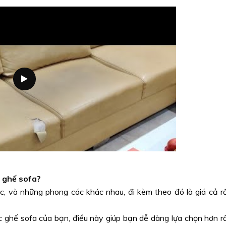
c ghế sofa?
c, và những phong các khác nhau, đi kèm theo đó là giá cả r
ếc ghế sofa của bạn, điều này giúp bạn dễ dàng lựa chọn hơn r