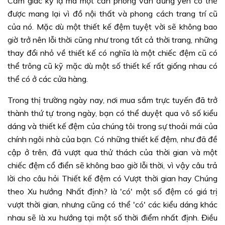
Cảm giác kỳ lạ mà một căn phòng vẫn đứng yên có thể
được mang lại vì đồ nội thất và phong cách trang trí cũ
của nó. Mặc dù một thiết kế đệm tuyệt vời sẽ không bao
giờ trở nên lỗi thời cũng như trong tất cả thời trang, những
thay đổi nhỏ về thiết kế có nghĩa là một chiếc đệm cũ có
thể trông cũ kỹ mặc dù một số thiết kế rất giống nhau có
thể có ở các cửa hàng.
Trong thị trường ngày nay, nơi mua sắm trực tuyến đã trở
thành thứ tự trong ngày, bạn có thể duyệt qua vô số kiểu
dáng và thiết kế đệm của chúng tôi trong sự thoải mái của
chính ngôi nhà của bạn. Có những thiết kế đệm, như đã đề
cập ở trên, đã vượt qua thử thách của thời gian và một
chiếc đệm cổ điển sẽ không bao giờ lỗi thời, vì vậy câu trả
lời cho câu hỏi Thiết kế đệm có Vượt thời gian hay Chúng
theo Xu hướng Nhất định? là 'có' một số đệm có giá trị
vượt thời gian, nhưng cũng có thể 'có' các kiểu dáng khác
nhau sẽ là xu hướng tại một số thời điểm nhất định. Điều