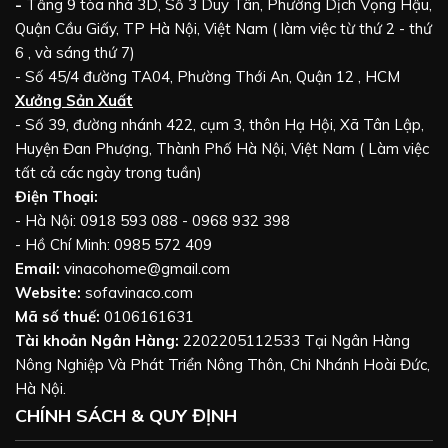
-
Tầng 9 tòa nhà 3D, Số 3 Duy Tân, Phường Dịch Vọng Hậu,
Quận Cầu Giấy, TP Hà Nội, Việt Nam ( làm việc từ thứ 2 - thứ
6 , và sáng thứ 7)
- Số 45/4 đường TA04, Phường Thới An, Quận 12 , HCM
Xưởng Sản Xuất
- Số 39, đường nhánh 422, cụm 3, thôn Hạ Hội, Xã Tân Lập,
Huyện Đan Phượng, Thành Phố Hà Nội, Việt Nam ( Làm việc
tất cả các ngày trong tuần)
Điện Thoại:
- Hà Nội: 0918 593 088 - 0968 932 398
- Hồ Chí Minh: 0985 572 409
Email:
vinacohome@gmail.com
Website:
sofavinaco.com
Mã số thuế:
0106161631
Tài khoản Ngân Hàng:
2202205112533 Tại Ngân Hàng
Nông Nghiệp Và Phát Triển Nông Thôn, Chi Nhánh Hoài Đức,
Hà Nội.
CHÍNH SÁCH & QUY ĐỊNH