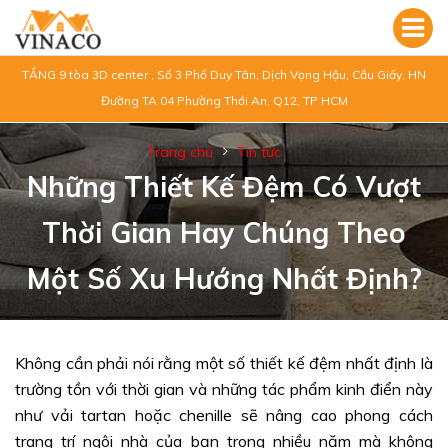
TẦNG 9 tòa 3D center , Số 3 Phố Duy Tân, Dịch Vọng Hậu, Cầu Giấy, HN
Đường TA 04 Phường Thới An, Q12, TP HCM
Trang chủ
Tin tức
Những Thiết Kế Đệm Có Vượt
Thời Gian Hay Chúng Theo
Một Số Xu Hướng Nhất Định?
Không cần phải nói rằng một số thiết kế đệm nhất định là
trường tồn với thời gian và những tác phẩm kinh điển này
như vải tartan hoặc chenille sẽ nâng cao phong cách
trang trí ngôi nhà của bạn trong nhiều năm mà không