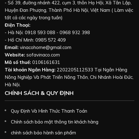
- Số 39, đường nhánh 422, cụm 3, thôn Hạ Hội, Xã Tân Lập,
Huyện Đan Phượng, Thành Phố Hà Nội, Việt Nam ( Làm việc
tất cả các ngày trong tuần)
Điện Thoại:
- Hà Nội: 0918 593 088 - 0968 932 398
- Hồ Chí Minh: 0985 572 409
Email:
vinacohome@gmail.com
Website:
sofavinaco.com
Mã số thuế:
0106161631
Tài khoản Ngân Hàng:
2202205112533 Tại Ngân Hàng
Nông Nghiệp Và Phát Triển Nông Thôn, Chi Nhánh Hoài Đức,
Hà Nội.
CHÍNH SÁCH & QUY ĐỊNH
Quy Định Và Hình Thức Thanh Toán
Chính sách bảo mật thông tin khách hàng
chính sách bảo hành sản phẩm