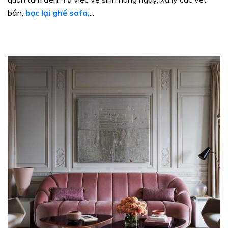
bẩn,
bọc lại ghế sofa,
...