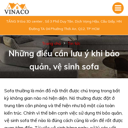
TẦNG 9 tòa 3D center , Số 3 Phố Duy Tân, Dịch Vọng Hậu, Cầu Giấy, HN
Đường TA 04 Phường Thới An, Q12, TP HCM
Trang chủ
Tin tức
Những điều cần lưu ý khi bảo
quản, vệ sinh sofa
Sofa thường là món đồ nội thất được chú trọng trong bất
kỳ không gian nào nó hiện diện. Nó thường được đặt ở
trung tâm căn phòng và thể hiện như bộ mặt của toàn
kiến trúc. Chính vì thế bên cạnh việc sử dụng thì bảo quản,
vệ sinh sofa thế nào là đúng cách cũng là vấn đề rất được
quan tâm đến. Từ việc vệ sinh hàng ngày, xử lý các vết