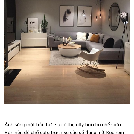
Ánh sáng mặt trời thực sự có thể gây hại cho ghế sofa.
Bạn nên để ghế sofa tránh xa cửa sổ đang mở. Kéo rèm