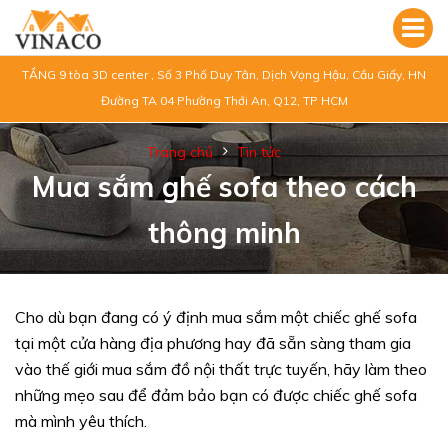
TẦNG 9 tòa 3D center , Số 3 Phố Duy Tân, Dịch Vọng Hậu, Cầu Giấy, HN
Đường TA 04 Phường Thới An, Q12, TP HCM
Trang chủ
Tin tức
Mua sắm ghế sofa theo cách
thông minh
Cho dù bạn đang có ý định mua sắm một chiếc ghế sofa
tại một cửa hàng địa phương hay đã sẵn sàng tham gia
vào thế giới mua sắm đồ nội thất trực tuyến, hãy làm theo
những mẹo sau để đảm bảo bạn có được chiếc ghế sofa
mà mình yêu thích.