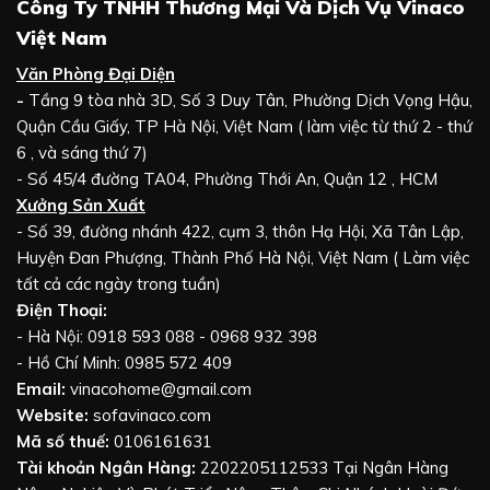
Công Ty TNHH Thương Mại Và Dịch Vụ Vinaco
Việt Nam
Văn Phòng Đại Diện
-
Tầng 9 tòa nhà 3D, Số 3 Duy Tân, Phường Dịch Vọng Hậu,
Quận Cầu Giấy, TP Hà Nội, Việt Nam ( làm việc từ thứ 2 - thứ
6 , và sáng thứ 7)
- Số 45/4 đường TA04, Phường Thới An, Quận 12 , HCM
Xưởng Sản Xuất
- Số 39, đường nhánh 422, cụm 3, thôn Hạ Hội, Xã Tân Lập,
Huyện Đan Phượng, Thành Phố Hà Nội, Việt Nam ( Làm việc
tất cả các ngày trong tuần)
Điện Thoại:
- Hà Nội: 0918 593 088 - 0968 932 398
- Hồ Chí Minh: 0985 572 409
Email:
vinacohome@gmail.com
Website:
sofavinaco.com
Mã số thuế:
0106161631
Tài khoản Ngân Hàng:
2202205112533 Tại Ngân Hàng