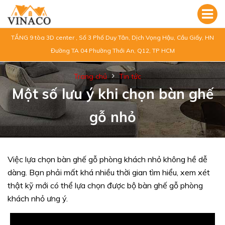
TẦNG 9 tòa 3D center , Số 3 Phố Duy Tân, Dịch Vọng Hậu, Cầu Giấy, HN
Đường TA 04 Phường Thới An, Q12, TP HCM
Trang chủ
Tin tức
Một số lưu ý khi chọn bàn ghế
gỗ nhỏ
Việc lựa chọn bàn ghế gỗ phòng khách nhỏ không hề dễ
dàng. Bạn phải mất khá nhiều thời gian tìm hiểu, xem xét
thật kỹ mới có thể lựa chọn được bộ bàn ghế gỗ phòng
khách nhỏ ưng ý.