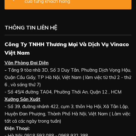
của từng khách hàng
THÔNG TIN LIÊN HỆ
Công Ty TNHH Thương Mại Và Dịch Vụ Vinaco
Việt Nam
Văn Phòng Đại Diện
-
Tầng 9 tòa nhà 3D, Số 3 Duy Tân, Phường Dịch Vọng Hậu,
Quận Cầu Giấy, TP Hà Nội, Việt Nam ( làm việc từ thứ 2 - thứ
6 , và sáng thứ 7)
- Số 45/4 đường TA04, Phường Thới An, Quận 12 , HCM
Xưởng Sản Xuất
- Số 39, đường nhánh 422, cụm 3, thôn Hạ Hội, Xã Tân Lập,
Huyện Đan Phượng, Thành Phố Hà Nội, Việt Nam ( Làm việc
tất cả các ngày trong tuần)
Điện Thoại:
- Hà Nội: 0918 593 088 - 0968 932 398