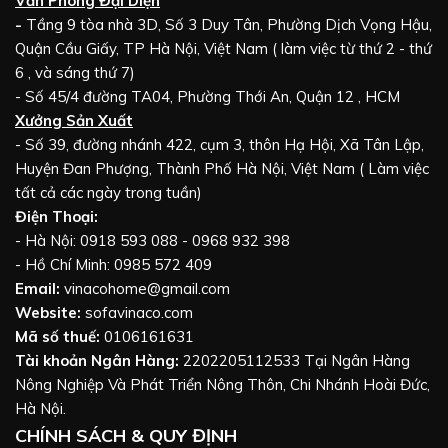
Văn Phòng Đại Diện
-
Tầng 9 tòa nhà 3D, Số 3 Duy Tân, Phường Dịch Vọng Hậu,
Quận Cầu Giấy, TP Hà Nội, Việt Nam ( làm việc từ thứ 2 - thứ
6 , và sáng thứ 7)
- Số 45/4 đường TA04, Phường Thới An, Quận 12 , HCM
Xưởng Sản Xuất
- Số 39, đường nhánh 422, cụm 3, thôn Hạ Hội, Xã Tân Lập,
Huyện Đan Phượng, Thành Phố Hà Nội, Việt Nam ( Làm việc
tất cả các ngày trong tuần)
Điện Thoại:
- Hà Nội: 0918 593 088 - 0968 932 398
- Hồ Chí Minh: 0985 572 409
Email:
vinacohome@gmail.com
Website:
sofavinaco.com
Mã số thuế:
0106161631
Tài khoản Ngân Hàng:
2202205112533 Tại Ngân Hàng
Nông Nghiệp Và Phát Triển Nông Thôn, Chi Nhánh Hoài Đức,
Hà Nội.
CHÍNH SÁCH & QUY ĐỊNH