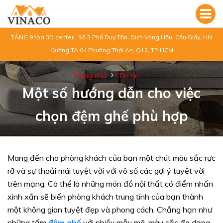
TẦNG 9 tòa 3D center , Số 3 Phố Duy Tân, Dịch Vọng Hậu, Cầu Giấy, HN
Đường TA 04 Phường Thới An, Q12, TP HCM
Trang chủ
Tin tức
Một số hướng dẫn cho việc
chọn đệm ghế phù hợp
Mang đến cho phòng khách của bạn một chút màu sắc rực
rỡ và sự thoải mái tuyệt vời với vô số các gợi ý tuyệt vời
trên mạng. Có thể là những món đồ nội thất có điểm nhấn
xinh xắn sẽ biến phòng khách trung tính của bạn thành
một không gian tuyệt đẹp và phong cách. Chẳng hạn như
những tấm
đệm ghế
với nhiều mẫu mã, màu sắc đa dạng