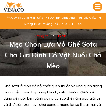
TẦNG 9 tòa 3D center , Số 3 Phố Duy Tân, Dịch Vọng Hậu, Cầu Giấy, HN
Đường TA 04 Phường Thới An, Q12, TP HCM
Trang chủ
Tin tức
Mẹo Chọn Lựa Vỏ Ghế Sofa
Cho Gia Đình Có Vật Nuôi Chó
Mèo
Ghế sofa là món đồ nội thất quen thuộc và khá quan trọng
trong việc trang trí phòng khách, sofa thường được sử
dụng để ngồi, bên cạnh đó nó còn có thể nằm giúp giải trí
và thư giãn, xem tivi, chơi game… mang lại sự thoải mái và