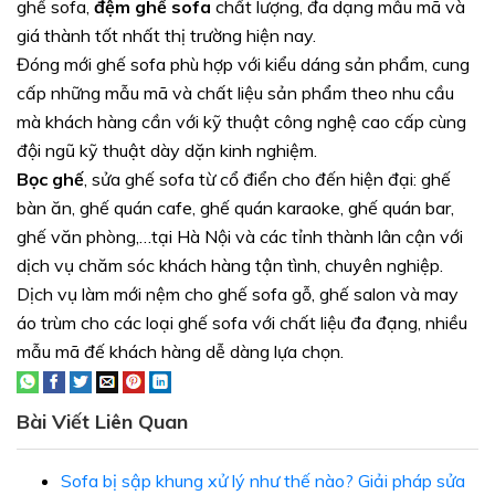
ghế sofa,
đệm ghế sofa
chất lượng, đa dạng mẫu mã và
giá thành tốt nhất thị trường hiện nay.
Đóng mới ghế sofa phù hợp với kiểu dáng sản phẩm, cung
cấp những mẫu mã và chất liệu sản phẩm theo nhu cầu
mà khách hàng cần với kỹ thuật công nghệ cao cấp cùng
đội ngũ kỹ thuật dày dặn kinh nghiệm.
Bọc ghế
, sửa ghế sofa từ cổ điển cho đến hiện đại: ghế
bàn ăn, ghế quán cafe, ghế quán karaoke, ghế quán bar,
ghế văn phòng,…tại Hà Nội và các tỉnh thành lân cận với
dịch vụ chăm sóc khách hàng tận tình, chuyên nghiệp.
Dịch vụ làm mới nệm cho ghế sofa gỗ, ghế salon và may
áo trùm cho các loại ghế sofa với chất liệu đa đạng, nhiều
mẫu mã đế khách hàng dễ dàng lựa chọn.
Bài Viết Liên Quan
Sofa bị sập khung xử lý như thế nào? Giải pháp sửa