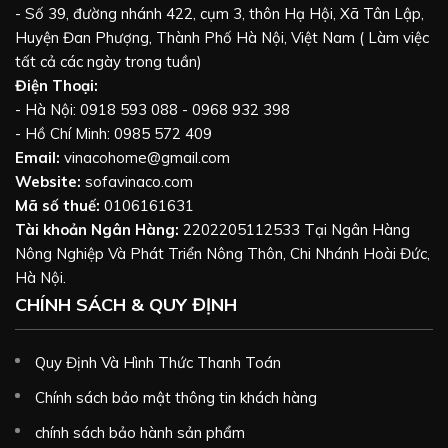
- Số 39, đường nhánh 422, cụm 3, thôn Hạ Hội, Xã Tân Lập,
Huyện Đan Phượng, Thành Phố Hà Nội, Việt Nam ( Làm việc
tất cả các ngày trong tuần)
Điện Thoại:
- Hà Nội: 0918 593 088 - 0968 932 398
- Hồ Chí Minh: 0985 572 409
Email:
vinacohome@gmail.com
Website:
sofavinaco.com
Mã số thuế:
0106161631
Tài khoản Ngân Hàng:
2202205112533 Tại Ngân Hàng
Nông Nghiệp Và Phát Triển Nông Thôn, Chi Nhánh Hoài Đức,
Hà Nội.
CHÍNH SÁCH & QUY ĐỊNH
Quy Định Và Hình Thức Thanh Toán
Chính sách bảo mật thông tin khách hàng
chính sách bảo hành sản phẩm