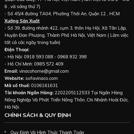
6 , và sáng thứ 7)
- Số 45/4 đường TA04, Phường Thới An, Quận 12 , HCM
Xưởng Sản Xuất
- Số 39, đường nhánh 422, cụm 3, thôn Hạ Hội, Xã Tân Lập,
Huyện Đan Phượng, Thành Phố Hà Nội, Việt Nam ( Làm việc
tất cả các ngày trong tuần)
Điện Thoại:
- Hà Nội: 0918 593 088 - 0968 932 398
- Hồ Chí Minh: 0985 572 409
Email:
vinacohome@gmail.com
Website:
sofavinaco.com
Mã số thuế:
0106161631
Tài khoản Ngân Hàng:
2202205112533 Tại Ngân Hàng
Nông Nghiệp Và Phát Triển Nông Thôn, Chi Nhánh Hoài Đức,
Hà Nội.
CHÍNH SÁCH & QUY ĐỊNH
Quy Định Và Hình Thức Thanh Toán