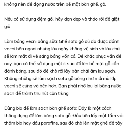
không nên để đọng nước trên bề mặt bàn ghế, gỗ.
Nếu có sử dụng đệm gối, hãy dọn dẹp và tháo rời để giặt
giũ
Làm bóng vecni bằng sữa: Ghế sofa gỗ dù đã được đánh
vecni bên ngoài nhưng lâu ngày không vệ sinh và lâu chùi
sẽ làm mất đi vẻ sáng bóng vốn có. Để khắc phục vấn đề
này, bạn có thể sử dụng một ít sữa đổ lên bề mặt gỗ cần
đánh bóng, sau đó để khô rồi lấy bàn chải ẩm lau sạch.
Không những sẽ làm sạch sofa gỗ bóng như mới mà lớp
vecni sẽ cứng và bền hơn. Bạn phải nhớ lau lại bằng nước
sạch để tránh thu hút côn trùng
Dùng bia để làm sạch bàn ghế sofa: Đây là một cách
thông dụng để làm bóng sofa gỗ. Đầu tiên lấy một tấm vải
thấm bia hay dầu parafine, sau đó chà lên mặt ghế để tẩy