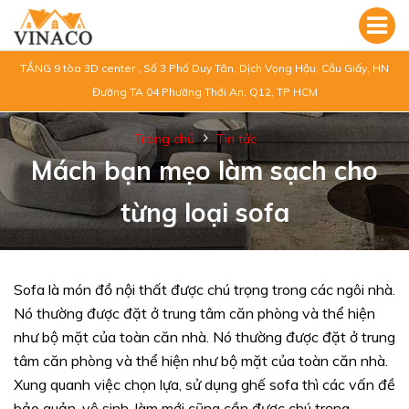
TẦNG 9 tòa 3D center , Số 3 Phố Duy Tân, Dịch Vọng Hậu, Cầu Giấy, HN
Đường TA 04 Phường Thới An, Q12, TP HCM
Trang chủ
Tin tức
Mách bạn mẹo làm sạch cho
từng loại sofa
Sofa là món đồ nội thất được chú trọng trong các ngôi nhà.
Nó thường được đặt ở trung tâm căn phòng và thể hiện
như bộ mặt của toàn căn nhà. Nó thường được đặt ở trung
tâm căn phòng và thể hiện như bộ mặt của toàn căn nhà.
Xung quanh việc chọn lựa, sử dụng ghế sofa thì các vấn đề
bảo quản, vệ sinh, làm mới cũng cần được chú trọng.