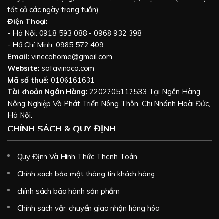
tất cả các ngày trong tuần)
Điện Thoại:
- Hà Nội: 0918 593 088 - 0968 932 398
- Hồ Chí Minh: 0985 572 409
Email:
vinacohome@gmail.com
Website:
sofavinaco.com
Mã số thuế:
0106161631
Tài khoản Ngân Hàng:
2202205112533 Tại Ngân Hàng
Nông Nghiệp Và Phát Triển Nông Thôn, Chi Nhánh Hoài Đức,
Hà Nội.
CHÍNH SÁCH & QUY ĐỊNH
Quy Định Và Hình Thức Thanh Toán
Chính sách bảo mật thông tin khách hàng
chính sách bảo hành sản phẩm
Chính sách vận chuyển giao nhận hàng hóa