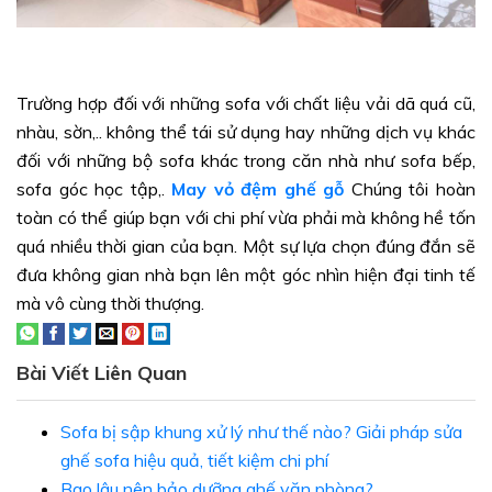
Trường hợp đối với những sofa với chất liệu vải dã quá cũ,
nhàu, sờn,.. không thể tái sử dụng hay những dịch vụ khác
đối với những bộ sofa khác trong căn nhà như sofa bếp,
sofa góc học tập,.
May vỏ đệm ghế gỗ
Chúng tôi hoàn
toàn có thể giúp bạn với chi phí vừa phải mà không hề tốn
quá nhiều thời gian của bạn. Một sự lựa chọn đúng đắn sẽ
đưa không gian nhà bạn lên một góc nhìn hiện đại tinh tế
mà vô cùng thời thượng.
Bài Viết Liên Quan
Sofa bị sập khung xử lý như thế nào? Giải pháp sửa
ghế sofa hiệu quả, tiết kiệm chi phí
Bao lâu nên bảo dưỡng ghế văn phòng?