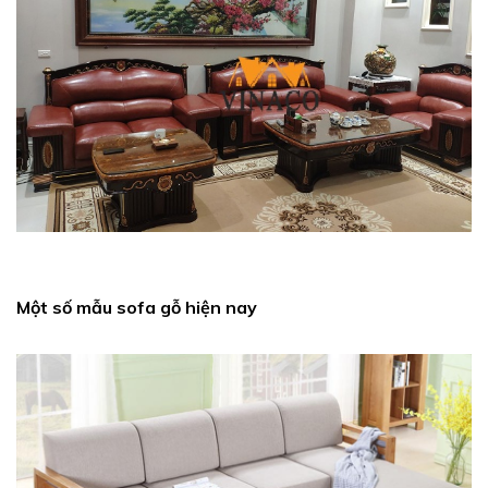
Một số mẫu sofa gỗ hiện nay