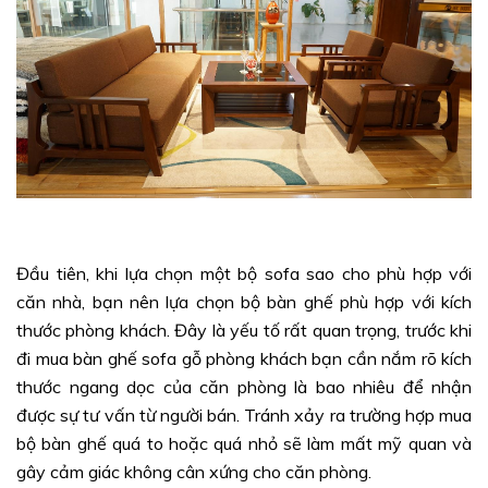
Đầu tiên, khi lựa chọn một bộ sofa sao cho phù hợp với
căn nhà, bạn nên lựa chọn bộ bàn ghế phù hợp với kích
thước phòng khách. Đây là yếu tố rất quan trọng, trước khi
đi mua bàn ghế sofa gỗ phòng khách bạn cần nắm rõ kích
thước ngang dọc của căn phòng là bao nhiêu để nhận
được sự tư vấn từ người bán. Tránh xảy ra trường hợp mua
bộ bàn ghế quá to hoặc quá nhỏ sẽ làm mất mỹ quan và
gây cảm giác không cân xứng cho căn phòng.