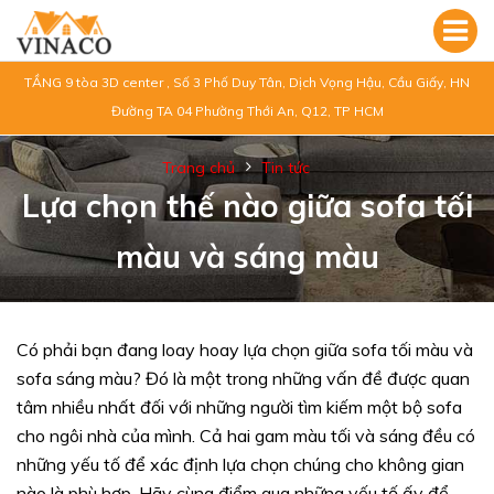
TẦNG 9 tòa 3D center , Số 3 Phố Duy Tân, Dịch Vọng Hậu, Cầu Giấy, HN
Đường TA 04 Phường Thới An, Q12, TP HCM
Trang chủ
Tin tức
Lựa chọn thế nào giữa sofa tối
màu và sáng màu
Có phải bạn đang loay hoay lựa chọn giữa sofa tối màu và
sofa sáng màu? Đó là một trong những vấn đề được quan
tâm nhiều nhất đối với những người tìm kiếm một bộ sofa
cho ngôi nhà của mình. Cả hai gam màu tối và sáng đều có
những yếu tố để xác định lựa chọn chúng cho không gian
nào là phù hợp. Hãy cùng điểm qua những yếu tố ấy để