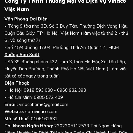
Công Ty TNHH Thương Mại Và Dịch Vụ Vinaco
Việt Nam
Văn Phòng Đại Diện
-
Tầng 9 tòa nhà 3D, Số 3 Duy Tân, Phường Dịch Vọng Hậu,
Quận Cầu Giấy, TP Hà Nội, Việt Nam ( làm việc từ thứ 2 - thứ
6 , và sáng thứ 7)
- Số 45/4 đường TA04, Phường Thới An, Quận 12 , HCM
Xưởng Sản Xuất
- Số 39, đường nhánh 422, cụm 3, thôn Hạ Hội, Xã Tân Lập,
Huyện Đan Phượng, Thành Phố Hà Nội, Việt Nam ( Làm việc
tất cả các ngày trong tuần)
Điện Thoại:
- Hà Nội: 0918 593 088 - 0968 932 398
- Hồ Chí Minh: 0985 572 409
Email:
vinacohome@gmail.com
Website:
sofavinaco.com
Mã số thuế:
0106161631
Tài khoản Ngân Hàng:
2202205112533 Tại Ngân Hàng
Nông Nghiệp Và Phát Triển Nông Thôn, Chi Nhánh Hoài Đức,