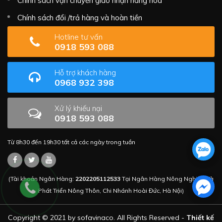
Chính sách vận chuyển giao nhận hàng hóa
Chính sách đổi /trả hàng và hoàn tiền
Hotline tư vấn
0918 593 088
Hỗ trợ khách hàng
0968 932 398
Xử lý khiếu nại
0918 593 088
Từ 8h30 đến 19h30 tất cả các ngày trong tuần
(Tài khoản Ngân Hàng:
2202205112533
Tại Ngân Hàng Nông Nghiệp Và
Phát Triển Nông Thôn, Chi Nhánh Hoài Đức, Hà Nội)
Copyright © 2021 by sofavinaco. All Rights Reserved -
Thiết kế