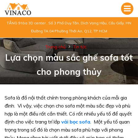
TẦNG 9 tòa 3D center , Số 3 Phố Duy Tân, Dịch Vọng Hậu, Cầu Giấy, HN
Đường TA 04 Phường Thới An, Q12, TP HCM
Trang chủ
Tin tức
Lựa chọn màu sắc ghế sofa tốt
cho phong thủy
Sofa là đồ nội thất chính trong phòng khách của mỗi gia
đình. Vì vậy, việc chọn cho sofa một màu sắc đẹp và phù
hợp là một điều rất cần thiết. Có rất nhiều yếu tố để quyết
định cho việc trang trí lớp
vải bọc sofa
. Một yếu tố quan
trọng trong số đó là chọn màu sofa phù hợp với phong
thủy. Mong rằng bài viết dưới đây sẽ giúp bạn có thêm