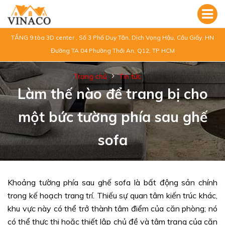
TẦNG 9 tòa 3D center , Số 3 Phố Duy Tân, Dịch Vọng Hậu, Cầu Giấy, HN
Đường TA 04 Phường Thới An, Q12, TP HCM
Trang chủ
Tin tức
Làm thế nào để trang bị cho
một bức tường phía sau ghế
sofa
Khoảng tường phía sau ghế sofa là bất động sản chính
trong kế hoạch trang trí. Thiếu sự quan tâm kiến trúc khác,
khu vực này có thể trở thành tâm điểm của căn phòng; nó
có thể thực thi hoặc thiết lập chủ đề và tâm trạng của căn