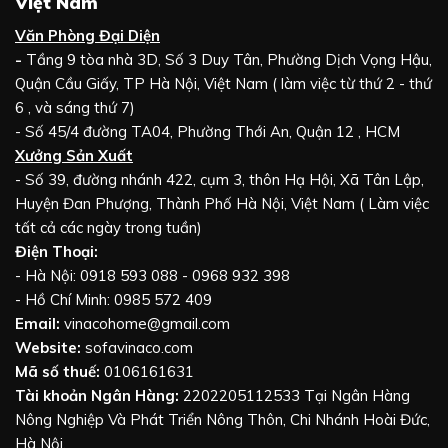
Việt Nam
Văn Phòng Đại Diện
-
Tầng 9 tòa nhà 3D, Số 3 Duy Tân, Phường Dịch Vọng Hậu,
Quận Cầu Giấy, TP Hà Nội, Việt Nam ( làm việc từ thứ 2 - thứ
6 , và sáng thứ 7)
- Số 45/4 đường TA04, Phường Thới An, Quận 12 , HCM
Xưởng Sản Xuất
- Số 39, đường nhánh 422, cụm 3, thôn Hạ Hội, Xã Tân Lập,
Huyện Đan Phượng, Thành Phố Hà Nội, Việt Nam ( Làm việc
tất cả các ngày trong tuần)
Điện Thoại:
- Hà Nội: 0918 593 088 - 0968 932 398
- Hồ Chí Minh: 0985 572 409
Email:
vinacohome@gmail.com
Website:
sofavinaco.com
Mã số thuế:
0106161631
Tài khoản Ngân Hàng:
2202205112533 Tại Ngân Hàng
Nông Nghiệp Và Phát Triển Nông Thôn, Chi Nhánh Hoài Đức,
Hà Nội.